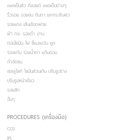
แผลเป็นสิว คีลอยด์ แผลเป็นต่างๆ
ริ้วรอย รอยย่น ตีนกา ยกกระชับผิว
รอยแดง เส้นเลือดฟอย
ฝ้า กระ รอยดำ ปาน
ต่อมไขมัน ไฝ ขี้แมลงวัน หูด
ร่องแก้ม ร่องน้ำตา แก้มตอบ
กำจัดขน
เชลลูไลท์ ไขมันส่วนเกิน ปรับรูปร่าง
ปรับรูปหน้าเรียว
รอยสัก
อื่นๆ
PROCEDURES (เครื่องมือ)
CO2
IPL