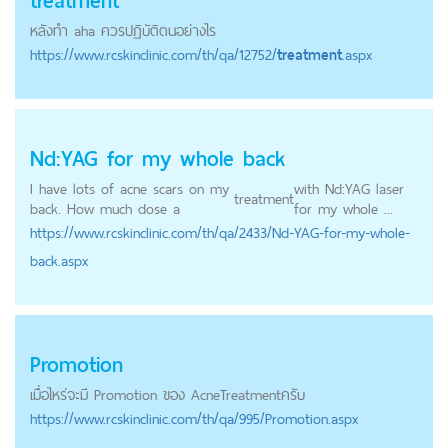
treatment
หลังทำ aha ควรปฏิบัติตนอย่างไร
https://
www.rcskinclinic.com
/th/qa/12752/
treatment
.aspx
Nd:YAG for my whole back
I have lots of acne scars on my
with Nd:YAG laser
treatment
back. How much dose a
for my whole ...
https://
www.rcskinclinic.com
/th/qa/2433/Nd-YAG-for-my-whole-
back.aspx
Promotion
เมื่อไหร่จะมี Promotion ของ Acne
Treatment
ครับ
https://
www.rcskinclinic.com
/th/qa/995/Promotion.aspx