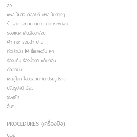
สิว
แผลเป็นสิว คีลอยด์ แผลเป็นต่างๆ
ริ้วรอย รอยย่น ตีนกา ยกกระชับผิว
รอยแดง เส้นเลือดฟอย
ฝ้า กระ รอยดำ ปาน
ต่อมไขมัน ไฝ ขี้แมลงวัน หูด
ร่องแก้ม ร่องน้ำตา แก้มตอบ
กำจัดขน
เชลลูไลท์ ไขมันส่วนเกิน ปรับรูปร่าง
ปรับรูปหน้าเรียว
รอยสัก
อื่นๆ
PROCEDURES (เครื่องมือ)
CO2