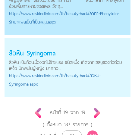
พญ.ยุพาพร จิโรจน์วณิชชากร ที่มา พบว่ายาทา Phenytoin
ช่วยเพิ่มการหายของแผล วัตถุ...
https://
www.rcskinclinic.com
/th/beauty-hack/ยาทา-Phenytoin-
รักษาแผลเป็นที่เป็นหลุม.aspx
สิวหิน Syringoma
สิวหิน เป็นก้อนเนื้องอกไม่ร้ายแรง ชนิดหนึ่ง เกิดจากเซลบุของท่อต่อม
เหงื่อ มักพบในผู้หญิง มากกว...
https://
www.rcskinclinic.com
/th/beauty-hack/สิวหิน-
Syringoma.aspx
หน้าที่
19
จาก
19
( ทั้งหมด
187
รายการ )