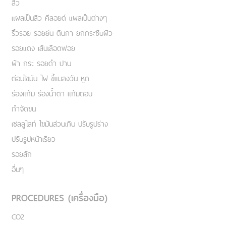
สิว
แผลเป็นสิว คีลอยด์ แผลเป็นต่างๆ
ริ้วรอย รอยย่น ตีนกา ยกกระชับผิว
รอยแดง เส้นเลือดฟอย
ฝ้า กระ รอยดำ ปาน
ต่อมไขมัน ไฝ ขี้แมลงวัน หูด
ร่องแก้ม ร่องน้ำตา แก้มตอบ
กำจัดขน
เชลลูไลท์ ไขมันส่วนเกิน ปรับรูปร่าง
ปรับรูปหน้าเรียว
รอยสัก
อื่นๆ
PROCEDURES (เครื่องมือ)
CO2