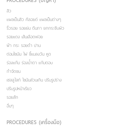
PROCEDURES (ปัญหา)
สิว
แผลเป็นสิว คีลอยด์ แผลเป็นต่างๆ
ริ้วรอย รอยย่น ตีนกา ยกกระชับผิว
รอยแดง เส้นเลือดฟอย
ฝ้า กระ รอยดำ ปาน
ต่อมไขมัน ไฝ ขี้แมลงวัน หูด
ร่องแก้ม ร่องน้ำตา แก้มตอบ
กำจัดขน
เชลลูไลท์ ไขมันส่วนเกิน ปรับรูปร่าง
ปรับรูปหน้าเรียว
รอยสัก
อื่นๆ
PROCEDURES (เครื่องมือ)