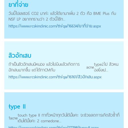
ยาที่จ่าย
วันนี้ไปเลเซอร์ CO2 มาค่ะ แล้วได้ยามาเพิ่ม 2 ตัว คือ BME Plus กับ
NSF LP อยากทราบว่า 2 ตัวนี้ใช้ท...
https://
www.rcskinclinic.com
/th/qa/16634/ยาที่จ่าย.aspx
สิวอักเสบ
ถ้าเป็นสิวอักเสบมีหนอง แล้วไปบีบแล้วเกิดการ
type2ไป สิวหน
acne
อักเสบมากขึ้น แต่ได้ทาCMกับ
องยิ่งเป...
https://
www.rcskinclinic.com
/th/qa/16161/สิวอักเสบ.aspx
type II
touch type II ทาทั่วหน้าทุกวันได้มั้ยคะ จะช่วยลดการเกิดสิวซ้ำที่
1
acne
เดิมได้มั้ยคะ 2 comedone...
https://
www.rcskinclinic.com
/th/qa/17798/type-II.aspx