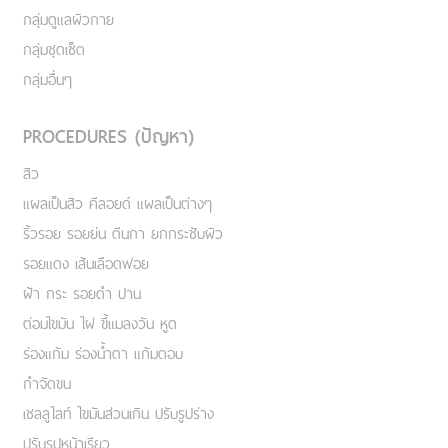
กลุ่มดูแลผิวกาย
กลุ่มชุดเซ็ต
กลุ่มอื่นๆ
PROCEDURES (ปัญหา)
สิว
แผลเป็นสิว คีลอยด์ แผลเป็นต่างๆ
ริ้วรอย รอยย่น ตีนกา ยกกระชับผิว
รอยแดง เส้นเลือดฟอย
ฝ้า กระ รอยดำ ปาน
ต่อมไขมัน ไฝ ขี้แมลงวัน หูด
ร่องแก้ม ร่องน้ำตา แก้มตอบ
กำจัดขน
เชลลูไลท์ ไขมันส่วนเกิน ปรับรูปร่าง
ปรับรูปหน้าเรียว