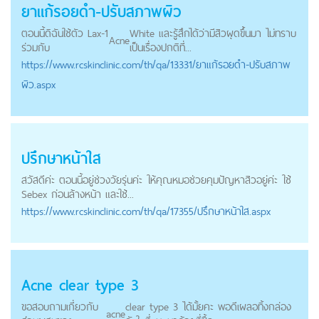
ยาแก้รอยดำ-ปรับสภาพผิว
ตอนนี้ดิฉันใช้ตัว Lax-1
White และรู้สึกได้ว่ามีสิวผุดขึ้นมา ไม่ทราบ
Acne
ร่วมกับ
เป็นเรื่องปกติที่...
https://
www.rcskinclinic.com
/th/qa/13331/ยาแก้รอยดำ-ปรับสภาพ
ผิว.aspx
ปรึกษาหน้าใส
สวัสดีค่ะ ตอนนี้อยู่ช่วงวัยรุ่นค่ะ ให้คุณหมอช่วยคุมปัญหาสิวอยู่ค่ะ ใช้
Sebex ก่อนล้างหน้า และใช้...
https://
www.rcskinclinic.com
/th/qa/17355/ปรึกษาหน้าใส.aspx
Acne
clear type 3
ขอสอบถามเกี่ยวกับ
clear type 3 ได้มั้ยคะ พอดีเผลอทิ้งกล่อง
acne