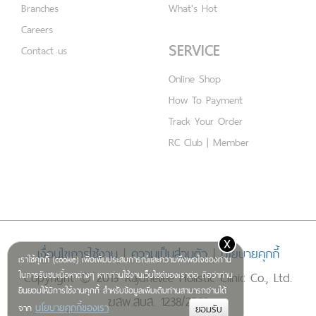
Branches
What's Hot
Careers
SERVICE
Contact us
Online Shop
How To Payment
Track Your Order
RC Club | Member
x
เงื่อนไขการใช้งาน
|
ความเป็นส่วนตัว
|
นโยบายคุกกี้
เราใช้คุกกี้ (cookie) เพื่อเพิ่มประสบการณ์และความพึงพอใจของท่าน
Copyright © 2019 Rajdhevee Holistic Clinic Co., Ltd.
ในการรับชมเนื้อหาต่างๆ หากท่านใช้งานเว็บไซต์ของเราต่อ ถือว่าท่าน
ยินยอมให้มีการใช้งานคุกกี้ สำหรับข้อมูลเพิ่มเติมท่านสามารถอ่านได้
ฆสพ.สบส. 1238/2562
นโยบายคุกกี้ของเรา
จาก