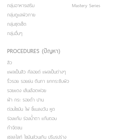
กลุ่มอาหารเสริม
Mastery Series
กลุ่มดูแลผิวกาย
กลุ่มชุดเซ็ต
กลุ่มอื่นๆ
PROCEDURES (ปัญหา)
สิว
แผลเป็นสิว คีลอยด์ แผลเป็นต่างๆ
ริ้วรอย รอยย่น ตีนกา ยกกระชับผิว
รอยแดง เส้นเลือดฟอย
ฝ้า กระ รอยดำ ปาน
ต่อมไขมัน ไฝ ขี้แมลงวัน หูด
ร่องแก้ม ร่องน้ำตา แก้มตอบ
กำจัดขน
เชลลูไลท์ ไขมันส่วนเกิน ปรับรูปร่าง