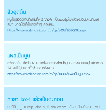
สิวอุดตัน
หนูเป็นสิวอุดตันที่แก้มทั้ง 2 ข้างค่ะ เป็นแบบลูบไปแล้วเหมือนมีหนามแห
ลมๆ บางเม็ดก็เป็นจุดดำๆ คุณหม...
https://
www.rcskinclinic.com
/th/qa/9499/สิวอุดตัน.aspx
แผลเป็นนูน
สวัสดีครับ คือว่า ผมสะกิดไฝออกเองโดยใช้ปูนแดงผสมกับสบู่ แล้วทาที่
ไฝ ผมใส่ปูนแดงที่ไฝเยอะ หลังจาก...
https://
www.rcskinclinic.com
/th/qa/11006/แผลเป็นนูน.aspx
ทายา lax-1 แล้วเป็นตะกอน
ปกติก็
, n-valp, aloe si, 6 aha cream แล้วสุดท้ายก็จะทา lax-1
cm