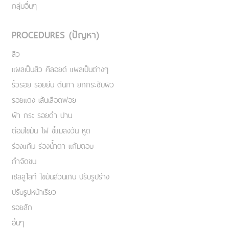
กลุ่มอื่นๆ
PROCEDURES (ปัญหา)
สิว
แผลเป็นสิว คีลอยด์ แผลเป็นต่างๆ
ริ้วรอย รอยย่น ตีนกา ยกกระชับผิว
รอยแดง เส้นเลือดฟอย
ฝ้า กระ รอยดำ ปาน
ต่อมไขมัน ไฝ ขี้แมลงวัน หูด
ร่องแก้ม ร่องน้ำตา แก้มตอบ
กำจัดขน
เชลลูไลท์ ไขมันส่วนเกิน ปรับรูปร่าง
ปรับรูปหน้าเรียว
รอยสัก
อื่นๆ