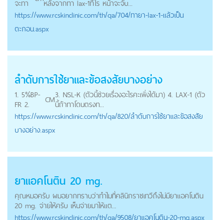
จะทา
หลังจากทา lax-1ทีไร หน้าจะจับ...
https://
www.rcskinclinic.com
/th/qa/704/ทายา-lax-1-แล้วเป็น
ตะกอน.aspx
ลำดับการใช้ยาและข้อสงสัยบางอย่าง
1. 5%BP-
3. NSL-K (ตัวนี้ช่วยเรื่องอะไรคะเพิ่งได้มา) 4. LAX-1 (ตัว
CM
FR 2.
นี้ถ้าทาโดนตรงท...
https://
www.rcskinclinic.com
/th/qa/820/ลำดับการใช้ยาและข้อสงสัย
บางอย่าง.aspx
ยาแอคโนติน 20 mg.
คุณหมอครับ ผมอยากทราบว่าทำไมที่คลินิกราชเทวีถึงไม่มียาแอคโนติน
20 mg. จ่ายให้ครับ เห็นจ่ายมาให้แต...
https://
www.rcskinclinic.com
/th/qa/9508/ยาแอคโนติน-20-mg.aspx