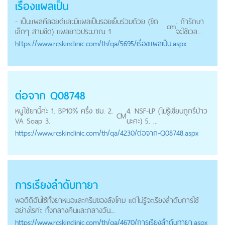
เรื่องแผลเป็น
- เป็นแผลคีลอยด์และมีแผลเป็นรอยเย็บร่วมด้วย (ขีด
. ถ้ารักษา
cm
เล็กๆ สามขีด) แผลยาวประมาณ 1
จะใช้เวล...
https://
www.rcskinclinic.com
/th/qa/5695/เรื่องแผลเป็น.aspx
ต่อจาก Q08748
หนูใช้ยานี้ค่ะ 1. BP10% ครึ่ง ชม. 2.
4. NSF-LP (ไม่รู้เขียนถูกรึป่าว
CM
VA Soap 3.
นะคะ) 5. ...
https://
www.rcskinclinic.com
/th/qa/4230/ต่อจาก-Q08748.aspx
การเรียงลำดับทายา
พอดีดิฉันใช้ทั้งยาหมอและครีมของลังโคม แต่ไม่รู้จะเรียงลำดับการใช้
อย่างไรค่ะ ทั้งกลางคืนและกลางวัน...
https://
www.rcskinclinic.com
/th/qa/4670/การเรียงลำดับทายา.aspx