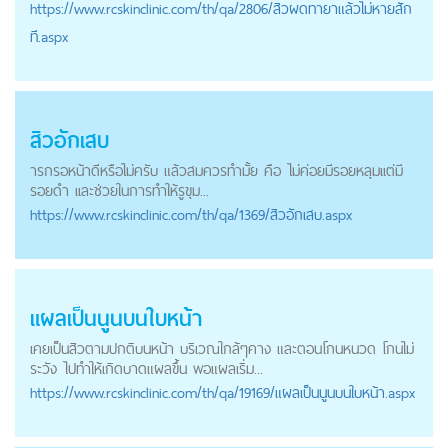
https://
www.rcskinclinic.com
/th/qa/2806/สิวผดทายาแล้วไม่หายสัก
ที.aspx
สิวอักเสบ
ารกรอหน้าดีหรือไม่ครับ แล้วสมควรทํามั้ย คือ ไม่ค่อยมีรอยหลุมเเต่มี
รอยดํา เเละช่วยในการทําให้รูขุม...
https://
www.rcskinclinic.com
/th/qa/1369/สิวอักเสบ.aspx
แผลเป็นนูนบนใบหน้า
เคยเป็นสิวตามปกติบนหน้า บริเวณใกล้ๆคาง และตอนโกนหนวด โกนไม่
ระวัง ไปทำให้เกิดบาดแผลขึ้น พอแผลเริ่ม...
https://
www.rcskinclinic.com
/th/qa/19169/แผลเป็นนูนบนใบหน้า.aspx