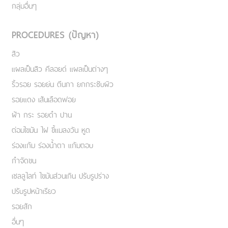
กลุ่มอื่นๆ
PROCEDURES (ปัญหา)
สิว
แผลเป็นสิว คีลอยด์ แผลเป็นต่างๆ
ริ้วรอย รอยย่น ตีนกา ยกกระชับผิว
รอยแดง เส้นเลือดฟอย
ฝ้า กระ รอยดำ ปาน
ต่อมไขมัน ไฝ ขี้แมลงวัน หูด
ร่องแก้ม ร่องน้ำตา แก้มตอบ
กำจัดขน
เชลลูไลท์ ไขมันส่วนเกิน ปรับรูปร่าง
ปรับรูปหน้าเรียว
รอยสัก
อื่นๆ