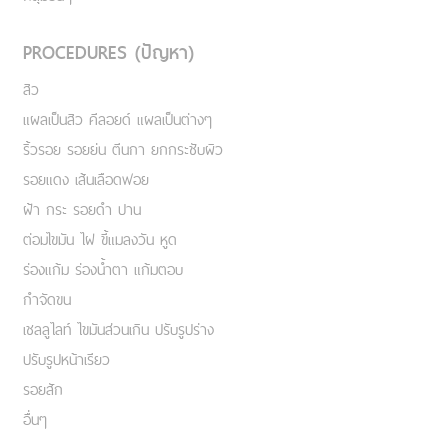
PROCEDURES (ปัญหา)
สิว
แผลเป็นสิว คีลอยด์ แผลเป็นต่างๆ
ริ้วรอย รอยย่น ตีนกา ยกกระชับผิว
รอยแดง เส้นเลือดฟอย
ฝ้า กระ รอยดำ ปาน
ต่อมไขมัน ไฝ ขี้แมลงวัน หูด
ร่องแก้ม ร่องน้ำตา แก้มตอบ
กำจัดขน
เชลลูไลท์ ไขมันส่วนเกิน ปรับรูปร่าง
ปรับรูปหน้าเรียว
รอยสัก
อื่นๆ