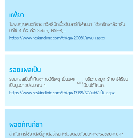
แพ้ยา
ไปพบคุณหมอที่ราชเทวีคลีนิกเมื่อวันเสาร์ที่ผ่านมา ได้ยารักษาสิวกลับ
มาใช้ 4 ตัว คือ Sebex, NSF-K,...
https://
www.rcskinclinic.com
/th/qa/20081/แพ้ยา.aspx
รอยแผลเป็น
รอยแผลเป็นที่เกิดจากอุบัติเหตุ เป็นแผล
. บริเวณจมูก รักษาให้เรียบ
cm
เป็นนูนยาวประมาณ 1
เนียนได้ไหมค...
https://
www.rcskinclinic.com
/th/qa/17139/รอยแผลเป็น.aspx
ผลิตภัณฑ์ยา
ลำดับการใช้ยาดังนี้ถูกต้องไหมค่ะช่วยตอบด้วยนะคะจะรอขอบคุณคะ