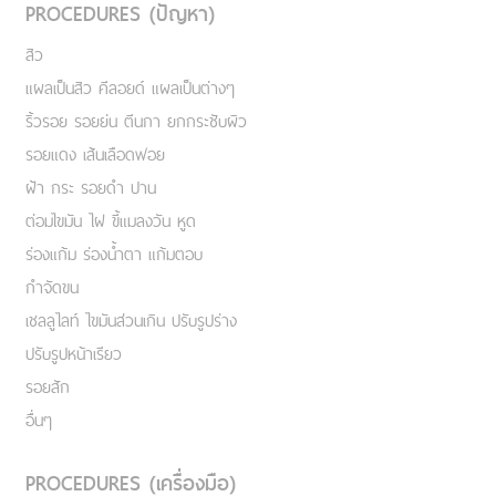
PROCEDURES (ปัญหา)
สิว
แผลเป็นสิว คีลอยด์ แผลเป็นต่างๆ
ริ้วรอย รอยย่น ตีนกา ยกกระชับผิว
รอยแดง เส้นเลือดฟอย
ฝ้า กระ รอยดำ ปาน
ต่อมไขมัน ไฝ ขี้แมลงวัน หูด
ร่องแก้ม ร่องน้ำตา แก้มตอบ
กำจัดขน
เชลลูไลท์ ไขมันส่วนเกิน ปรับรูปร่าง
ปรับรูปหน้าเรียว
รอยสัก
อื่นๆ
PROCEDURES (เครื่องมือ)