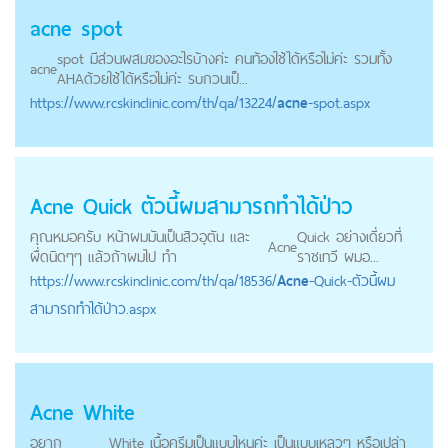
acne
spot
spot มีส่วนผสมของอะไรบ้างค่ะ คนท้องใช้ได้หรือไม่ค่ะ รวมทั้ง
acne
AHAด้วยใช้ได้หรือไม่ค่ะ รบกวนเป็...
https://
www.rcskinclinic.com
/th/qa/13224/
acne
-spot.aspx
Acne
Quick ตัวนี้ผมสามารถทำได้ป่าว
คุณหมอครับ หน้าผมมันเป็นสิวอุตัน และ
Quick อย่างเดี่ยวที่
Acne
ผื่ดนิดๆๆ แล้วถ้าผมไป ทำ
ราชเทวี ผมอ...
https://
www.rcskinclinic.com
/th/qa/18536/
Acne
-Quick-ตัวนี้ผม
สามารถทำได้ป่าว.aspx
Acne
White
อยาก
White เนื้อครีมเป็นแบบไหนค่ะ เป็นแบบเหลวๆ หรือเปล่า