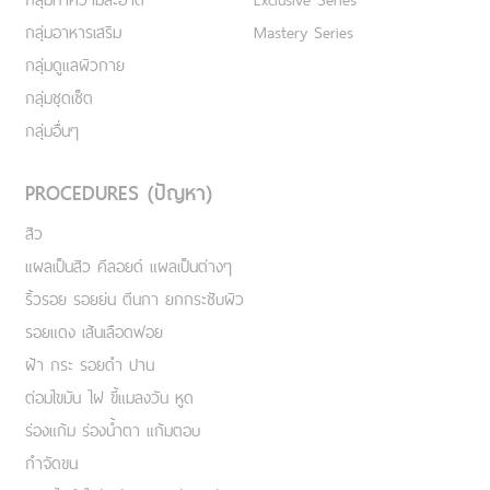
กลุ่มอาหารเสริม
Mastery Series
กลุ่มดูแลผิวกาย
กลุ่มชุดเซ็ต
กลุ่มอื่นๆ
PROCEDURES (ปัญหา)
สิว
แผลเป็นสิว คีลอยด์ แผลเป็นต่างๆ
ริ้วรอย รอยย่น ตีนกา ยกกระชับผิว
รอยแดง เส้นเลือดฟอย
ฝ้า กระ รอยดำ ปาน
ต่อมไขมัน ไฝ ขี้แมลงวัน หูด
ร่องแก้ม ร่องน้ำตา แก้มตอบ
กำจัดขน