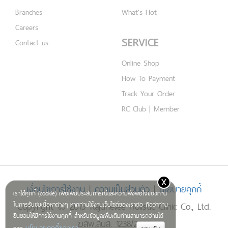
Branches
What's Hot
Careers
SERVICE
Contact us
Online Shop
How To Payment
Track Your Order
RC Club | Member
x
เงื่อนไขการใช้งาน
|
ความเป็นส่วนตัว
|
นโยบายคุกกี้
เราใช้คุกกี้ (cookie) เพื่อเพิ่มประสบการณ์และความพึงพอใจของท่าน
Copyright © 2019 Rajdhevee Holistic Clinic Co., Ltd.
ในการรับชมเนื้อหาต่างๆ หากท่านใช้งานเว็บไซต์ของเราต่อ ถือว่าท่าน
ยินยอมให้มีการใช้งานคุกกี้ สำหรับข้อมูลเพิ่มเติมท่านสามารถอ่านได้
ฆสพ.สบส. 1238/2562