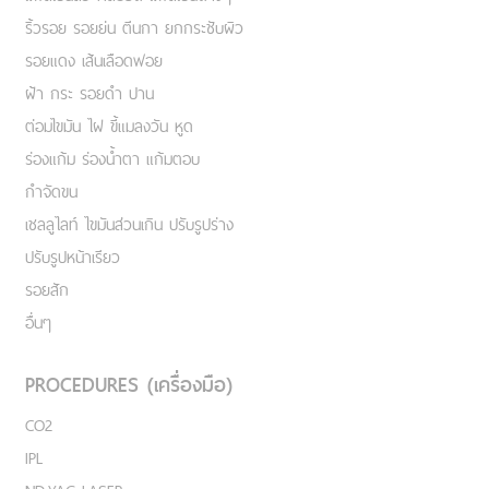
ริ้วรอย รอยย่น ตีนกา ยกกระชับผิว
รอยแดง เส้นเลือดฟอย
ฝ้า กระ รอยดำ ปาน
ต่อมไขมัน ไฝ ขี้แมลงวัน หูด
ร่องแก้ม ร่องน้ำตา แก้มตอบ
กำจัดขน
เชลลูไลท์ ไขมันส่วนเกิน ปรับรูปร่าง
ปรับรูปหน้าเรียว
รอยสัก
อื่นๆ
PROCEDURES (เครื่องมือ)
CO2
IPL