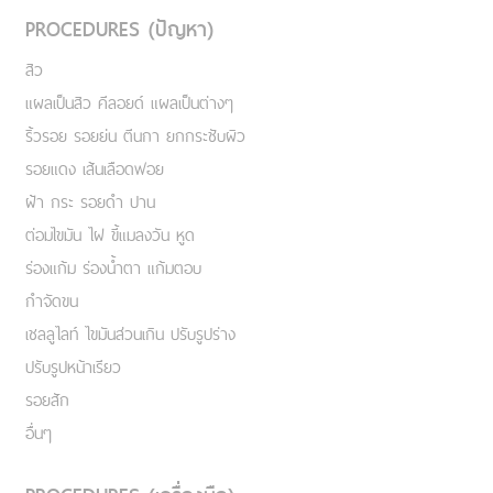
PROCEDURES (ปัญหา)
สิว
แผลเป็นสิว คีลอยด์ แผลเป็นต่างๆ
ริ้วรอย รอยย่น ตีนกา ยกกระชับผิว
รอยแดง เส้นเลือดฟอย
ฝ้า กระ รอยดำ ปาน
ต่อมไขมัน ไฝ ขี้แมลงวัน หูด
ร่องแก้ม ร่องน้ำตา แก้มตอบ
กำจัดขน
เชลลูไลท์ ไขมันส่วนเกิน ปรับรูปร่าง
ปรับรูปหน้าเรียว
รอยสัก
อื่นๆ