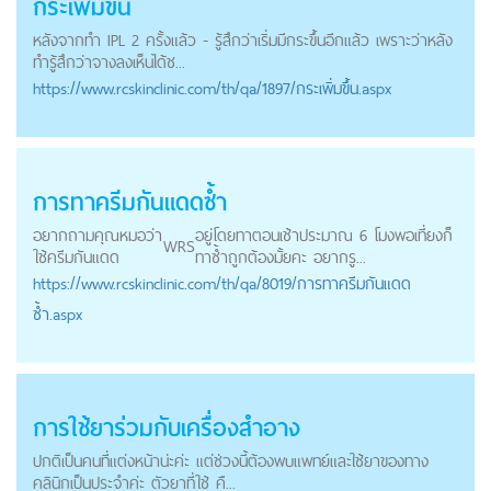
กระเพิ่มขึ้น
หลังจากทำ IPL 2 ครั้งแล้ว - รู้สึกว่าเริ่มมีกระขึ้นอีกแล้ว เพราะว่าหลัง
ทำรู้สึกว่าจางลงเห็นได้ช...
https://
www.rcskinclinic.com
/th/qa/1897/กระเพิ่มขึ้น.aspx
การทาครีมกันแดดซ้ำ
อยากถามคุณหมอว่า
อยู่โดยทาตอนเช้าประมาณ 6 โมงพอเที่ยงก็
WRS
ใช้ครีมกันแดด
ทาซ้ำถูกต้องมั้ยคะ อยากรู...
https://
www.rcskinclinic.com
/th/qa/8019/การทาครีมกันแดด
ซ้ำ.aspx
การใช้ยาร่วมกับเครื่องสำอาง
ปกติเป็นคนที่แต่งหน้าน่ะค่ะ แต่ช่วงนี้ต้องพบแพทย์และใช้ยาของทาง
คลินิกเป็นประจำค่ะ ตัวยาที่ใช้ คื...