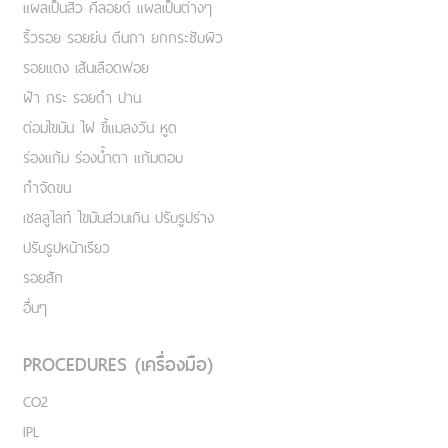
แผลเป็นสิว คีลอยด์ แผลเป็นต่างๆ
ริ้วรอย รอยย่น ตีนกา ยกกระชับผิว
รอยแดง เส้นเลือดฟอย
ฝ้า กระ รอยดำ ปาน
ต่อมไขมัน ไฝ ขี้แมลงวัน หูด
ร่องแก้ม ร่องน้ำตา แก้มตอบ
กำจัดขน
เชลลูไลท์ ไขมันส่วนเกิน ปรับรูปร่าง
ปรับรูปหน้าเรียว
รอยสัก
อื่นๆ
PROCEDURES (เครื่องมือ)
CO2
IPL