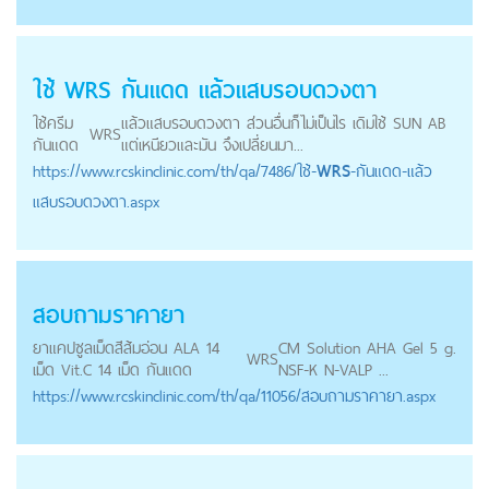
ใช้
WRS
กันแดด แล้วแสบรอบดวงตา
ใช้ครีม
แล้วแสบรอบดวงตา ส่วนอื่นก็ไม่เป็นไร เดิมใช้ SUN AB
WRS
กันแดด
แต่เหนียวและมัน จึงเปลี่ยนมา...
https://
www.rcskinclinic.com
/th/qa/7486/ใช้-
WRS
-กันแดด-แล้ว
แสบรอบดวงตา.aspx
สอบถามราคายา
ยาแคปซูลเม็ดสีส้มอ่อน ALA 14
CM Solution AHA Gel 5 g.
WRS
เม็ด Vit.C 14 เม็ด กันแดด
NSF-K N-VALP ...
https://
www.rcskinclinic.com
/th/qa/11056/สอบถามราคายา.aspx