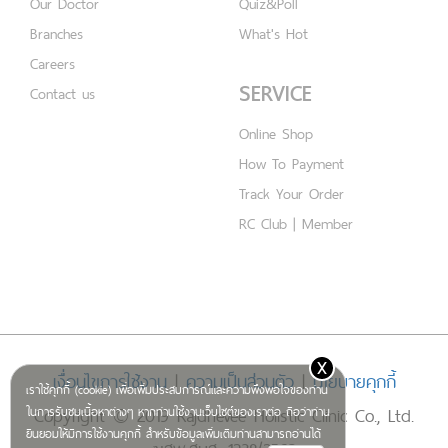
Our Doctor
Quiz&Poll
Branches
What's Hot
Careers
SERVICE
Contact us
Online Shop
How To Payment
Track Your Order
RC Club | Member
x
เงื่อนไขการใช้งาน
|
ความเป็นส่วนตัว
|
นโยบายคุกกี้
เราใช้คุกกี้ (cookie) เพื่อเพิ่มประสบการณ์และความพึงพอใจของท่าน
Copyright © 2019 Rajdhevee Holistic Clinic Co., Ltd.
ในการรับชมเนื้อหาต่างๆ หากท่านใช้งานเว็บไซต์ของเราต่อ ถือว่าท่าน
ยินยอมให้มีการใช้งานคุกกี้ สำหรับข้อมูลเพิ่มเติมท่านสามารถอ่านได้