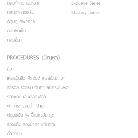
กลุ่มทำความสะอาด
Exclusive Series
กลุ่มอาหารเสริม
Mastery Series
กลุ่มดูแลผิวกาย
กลุ่มชุดเซ็ต
กลุ่มอื่นๆ
PROCEDURES (ปัญหา)
สิว
แผลเป็นสิว คีลอยด์ แผลเป็นต่างๆ
ริ้วรอย รอยย่น ตีนกา ยกกระชับผิว
รอยแดง เส้นเลือดฟอย
ฝ้า กระ รอยดำ ปาน
ต่อมไขมัน ไฝ ขี้แมลงวัน หูด
ร่องแก้ม ร่องน้ำตา แก้มตอบ
กำจัดขน