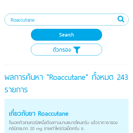
ตัวกรอง
ผลการค้นหา "Roaccutane" ทั้งหมด
243
รายการ
เกี่ยวกับยา
Roaccutane
โรแอคคิวเทนคอร์สหนึ่งต้องทานนานขนาดไหนครับ แล้วราคายาของ
คลินิกขนาด 20 mg ขายเท่าไหร่ต่อเม็ดครับ ข...