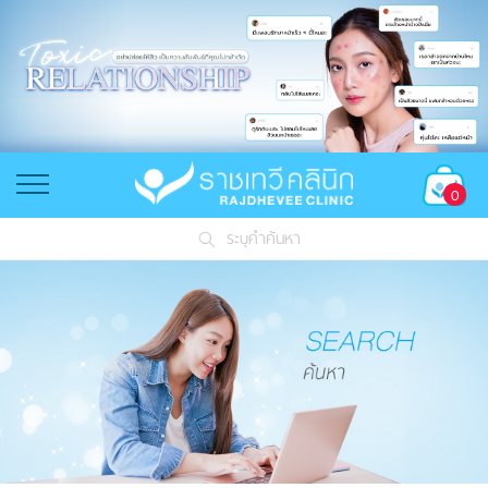
0
ระบุคำค้นหา