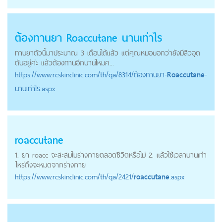
ต้องทานยา
Roaccutane
นานเท่าไร
ทานยาตัวนี้มาประมาณ 3 เดือนได้แล้ว แต่คุณหมอบอกว่ายังมีสิวอุด
ตันอยู่ค่ะ แล้วต้องทานอีกนานไหมค...
https://
www.rcskinclinic.com
/th/qa/8314/ต้องทานยา-
Roaccutane
-
นานเท่าไร.aspx
roaccutane
1. ยา roacc จะสะสมในร่างกายตลอดชีวิตหรือไม่ 2. แล้วใช้เวลานานเท่า
ไหร่ถึงจะหมดจากร่างกาย
https://
www.rcskinclinic.com
/th/qa/2421/
roaccutane
.aspx