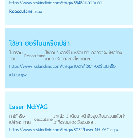
https://
www.rcskinclinic.com
/th/qa/8848/เกี่ยวกับยา-
Roaccutane
.aspx
ใช่ยา ฮอร์โมนหรือเปล่า
ไม่ทราบ
ใช่ยาปรับฮอร์โมนหรือเปล่า กลัวว่าจะมีผลข้าง
Roaccutane
ว่ายา
เคียง เช่นว่าจะก่อให้เกิดมะเ...
https://
www.rcskinclinic.com
/th/qa/10219/ใช่ยา-ฮอร์โมนหรือ
เปล่า.aspx
Laser Nd:YAG
ทำได้หรือ
มาแล้ว 3 เดีอน หน้าสิวยุบเกือบหมดแล้วค่ะ
roaccutane
เปล่าคะ ทาน
แต่ทิ้งรอยแดงไว้เยอะเลย ...
https://
www.rcskinclinic.com
/th/qa/8032/Laser-Nd-YAG.aspx