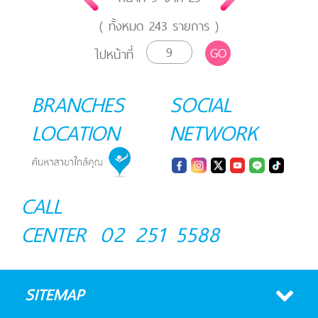
( ทั้งหมด
243
รายการ )
GO
ไปหน้าที่
BRANCHES
SOCIAL
LOCATION
NETWORK
CALL
CENTER
02 251 5588
SITEMAP