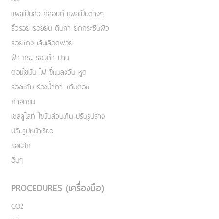
แผลเป็นสิว คีลอยด์ แผลเป็นต่างๆ
ริ้วรอย รอยย่น ตีนกา ยกกระชับผิว
รอยแดง เส้นเลือดฟอย
ฝ้า กระ รอยดำ ปาน
ต่อมไขมัน ไฝ ขี้แมลงวัน หูด
ร่องแก้ม ร่องน้ำตา แก้มตอบ
กำจัดขน
เชลลูไลท์ ไขมันส่วนเกิน ปรับรูปร่าง
ปรับรูปหน้าเรียว
รอยสัก
อื่นๆ
PROCEDURES (เครื่องมือ)
CO2