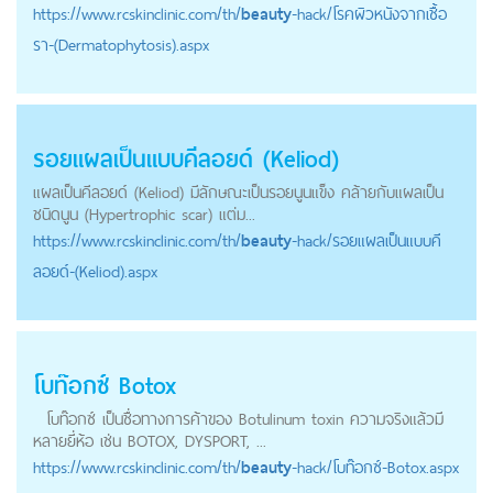
https://
www.rcskinclinic.com
/th/
beauty
-hack/โรคผิวหนังจากเชื้อ
รา-(Dermatophytosis).aspx
รอยแผลเป็นแบบคีลอยด์ (Keliod)
แผลเป็นคีลอยด์ (Keliod) มีลักษณะเป็นรอยนูนแข็ง คล้ายกับแผลเป็น
ชนิดนูน (Hypertrophic scar) แต่ม...
https://
www.rcskinclinic.com
/th/
beauty
-hack/รอยแผลเป็นแบบคี
ลอยด์-(Keliod).aspx
โบท๊อกซ์ Botox
โบท๊อกซ์ เป็นชื่อทางการค้าของ Botulinum toxin ความจริงแล้วมี
หลายยี่ห้อ เช่น BOTOX, DYSPORT, ...
https://
www.rcskinclinic.com
/th/
beauty
-hack/โบท๊อกซ์-Botox.aspx