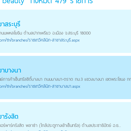
f beauty" ทั้งหมด
479
รายการ
าสระบุรี
 ถนนพหลโยธิน ตำบลปากเพรียว อ.เมือง จ.สระบุรี 18000
com
/th/branches/ราชเทวีคลินิก-สาขาสระบุรี.aspx
าขาบางนา
ศูนย์การค้าเซ็นทรัลซิตี้บางนา ถนนบางนา-ตราด กม.3 แขวงบางนา เขตพระโขนง กท
com
/th/branches/ราชเทวีคลินิก-สาขาบางนา.aspx
ขารังสิต
จอร์พาร์ครังสิต พลาซ่า (ใกล้ประตูทางเข้าเซ็นทรัล) ตำบลประชาธิปัตย์ อ.ธ...