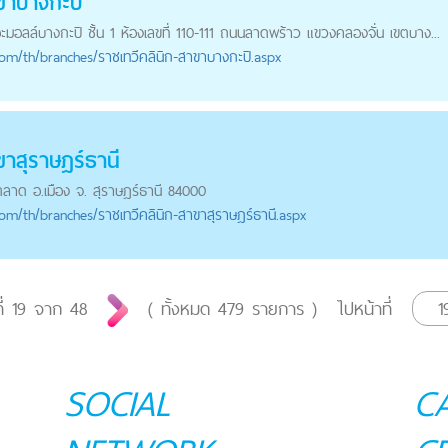
ขาบางกะปิ
อะมอลล์บางกะปิ ชั้น 1 ห้องเลขที่ 110-111 ถนนลาดพร้าว แขวงคลองจั่น เขตบาง...
com
/th/branches/ราชเทวีคลินิก-สาขาบางกะปิ.aspx
ขาสุราษฎร์ธานี
ลาด อ.เมือง จ. สุราษฎร์ธานี 84000
com
/th/branches/ราชเทวีคลินิก-สาขาสุราษฎร์ธานี.aspx
ี่
19
จาก
48
( ทั้งหมด
479
รายการ )
ไปหน้าที่
SOCIAL
C