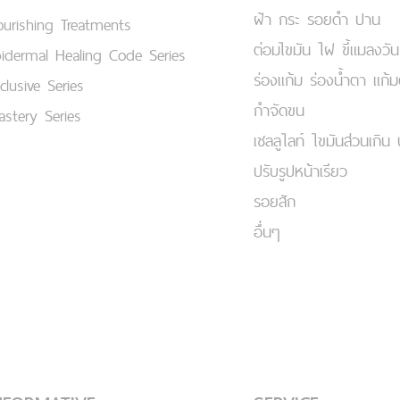
ฝ้า กระ รอยดำ ปาน
urishing Treatments
ต่อมไขมัน ไฝ ขี้แมลงวัน
idermal Healing Code Series
ร่องแก้ม ร่องน้ำตา แก้
clusive Series
กำจัดขน
stery Series
เชลลูไลท์ ไขมันส่วนเกิน 
ปรับรูปหน้าเรียว
รอยสัก
อื่นๆ