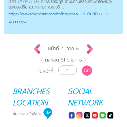
เลขที่ 8/171-175 ม.6 ถ.เพ็ชรตระกูล (ถนนด้านหลังบิ๊กซีพัทยาเหนือ)
ต.หนองปรือ อ.บางละมุง จ.ชลบุรี ...
https://
www.rcskinclinic.com
/th/branches/ราชเทวีคลินิก-สาขา
พัทยา.aspx
หน้าที่
4
จาก
6
( ทั้งหมด
51
รายการ )
GO
ไปหน้าที่
BRANCHES
SOCIAL
LOCATION
NETWORK