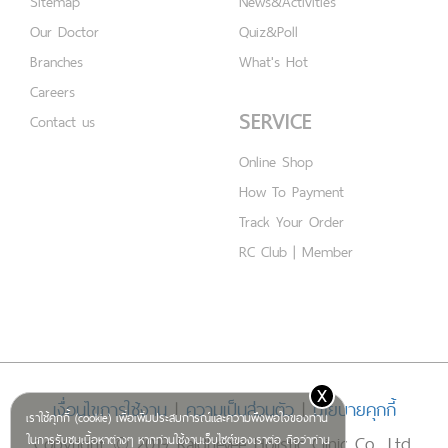
Sitemap
News&Activities
Our Doctor
Quiz&Poll
Branches
What's Hot
Careers
SERVICE
Contact us
Online Shop
How To Payment
Track Your Order
RC Club | Member
x
เงื่อนไขการใช้งาน
|
ความเป็นส่วนตัว
|
นโยบายคุกกี้
เราใช้คุกกี้ (cookie) เพื่อเพิ่มประสบการณ์และความพึงพอใจของท่าน
Copyright © 2019 Rajdhevee Holistic Clinic Co., Ltd.
ในการรับชมเนื้อหาต่างๆ หากท่านใช้งานเว็บไซต์ของเราต่อ ถือว่าท่าน