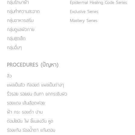
กลุ่มรักษาฝ้า
Epidermal Healing Code Series
กลุ่มทำความสะอาด
Exclusive Series
กลุ่มอาหารเสริม
Mastery Series
กลุ่มดูแลผิวกาย
กลุ่มชุดเซ็ต
กลุ่มอื่นๆ
PROCEDURES (ปัญหา)
สิว
แผลเป็นสิว คีลอยด์ แผลเป็นต่างๆ
ริ้วรอย รอยย่น ตีนกา ยกกระชับผิว
รอยแดง เส้นเลือดฟอย
ฝ้า กระ รอยดำ ปาน
ต่อมไขมัน ไฝ ขี้แมลงวัน หูด
ร่องแก้ม ร่องน้ำตา แก้มตอบ