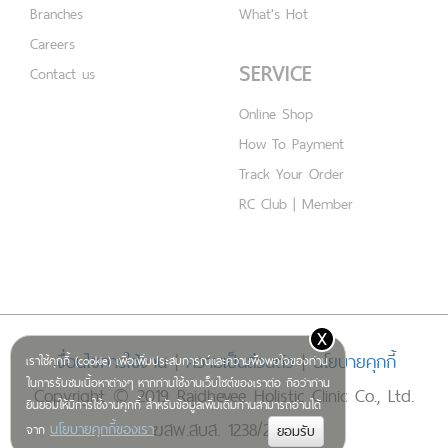
Branches
What's Hot
Careers
SERVICE
Contact us
Online Shop
How To Payment
Track Your Order
RC Club | Member
x
เงื่อนไขการใช้งาน
|
ความเป็นส่วนตัว
|
นโยบายคุกกี้
เราใช้คุกกี้ (cookie) เพื่อเพิ่มประสบการณ์และความพึงพอใจของท่าน
ในการรับชมเนื้อหาต่างๆ หากท่านใช้งานเว็บไซต์ของเราต่อ ถือว่าท่าน
Copyright © 2019 Rajdhevee Holistic Clinic Co., Ltd.
ยินยอมให้มีการใช้งานคุกกี้ สำหรับข้อมูลเพิ่มเติมท่านสามารถอ่านได้
ฆสพ.สบส. 1238/2562
นโยบายคุกกี้ของเรา
จาก