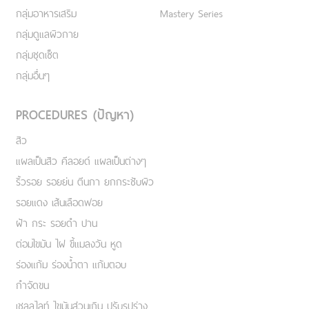
กลุ่มอาหารเสริม
Mastery Series
กลุ่มดูแลผิวกาย
กลุ่มชุดเซ็ต
กลุ่มอื่นๆ
PROCEDURES (ปัญหา)
สิว
แผลเป็นสิว คีลอยด์ แผลเป็นต่างๆ
ริ้วรอย รอยย่น ตีนกา ยกกระชับผิว
รอยแดง เส้นเลือดฟอย
ฝ้า กระ รอยดำ ปาน
ต่อมไขมัน ไฝ ขี้แมลงวัน หูด
ร่องแก้ม ร่องน้ำตา แก้มตอบ
กำจัดขน
เชลลูไลท์ ไขมันส่วนเกิน ปรับรูปร่าง