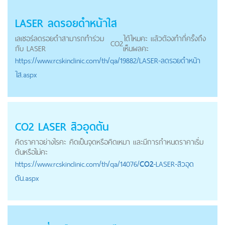
LASER ลดรอยดำหน้าใส
เลเซอร์ลดรอยดำสามารถทำร่วม
ได้ไหมคะ แล้วต้องทำกี่ครั้งถึง
CO2
กับ LASER
เห็นผลคะ
https://
www.rcskinclinic.com
/th/qa/19882/LASER-ลดรอยดำหน้า
ใส.aspx
CO2
LASER สิวอุดตัน
คิดราคาอย่างไรคะ คิดเป็นจุดหรือคิดเหมา และมีการกำหนดราคาเริ่ม
ต้นหรือไม่คะ
https://
www.rcskinclinic.com
/th/qa/14076/
CO2
-LASER-สิวอุด
ตัน.aspx