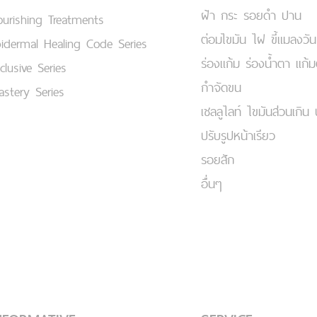
ฝ้า กระ รอยดำ ปาน
urishing Treatments
ต่อมไขมัน ไฝ ขี้แมลงวัน
idermal Healing Code Series
ร่องแก้ม ร่องน้ำตา แก้
clusive Series
กำจัดขน
stery Series
เชลลูไลท์ ไขมันส่วนเกิน 
ปรับรูปหน้าเรียว
รอยสัก
อื่นๆ