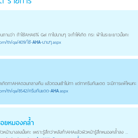
มด
รายการ
ถามว่า ถ้าใช้
AHA
6% Gel ทาไปนานๆ จะทำให้เกิด กระ ฝ้าในระยะยาวมั้ยคะ
com
/th/qa/409/ใช้-
AHA
-นานๆ.aspx
าเกิดทา
AHA
ตอนกลางคืน แล้วตอนเช้าไม่ทา แต่ทาครีมกันแดด จะมีการแพ้ไหมคะ แ
com
/th/qa/8542/ครีมกันแดด-
AHA
.aspx
อยหมองคล้ำ
ิวหน้าบางลงมั้ยคะ เพราะรู้สึกว่าหลังทำ
AHA
แล้วผิวหน้ารู้สึกหมองคล้ำลง ...