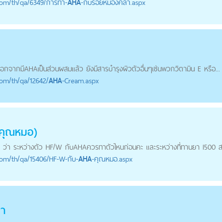
com
/th/qa/6349/การทำ-
AHA
-กับรอยหมองคล้ำ.aspx
อกจากมี
AHA
เป็นส่วนผสมแล้ว ยังมีสารบำรุงผิวตัวอื่นๆเช่นพวกวิตามิน E หรือ...
com
/th/qa/12642/
AHA
-Cream.aspx
คุณหมอ)
่า ระหว่างตัว HF/W กับ
AHA
ควรทาตัวไหนก่อนคะ และระหว่างที่ทานยา I500 ส
com
/th/qa/15406/HF-W-กับ-
AHA
-คุณหมอ.aspx
า