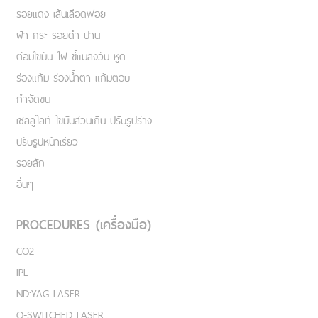
รอยแดง เส้นเลือดฟอย
ฝ้า กระ รอยดำ ปาน
ต่อมไขมัน ไฝ ขี้แมลงวัน หูด
ร่องแก้ม ร่องน้ำตา แก้มตอบ
กำจัดขน
เชลลูไลท์ ไขมันส่วนเกิน ปรับรูปร่าง
ปรับรูปหน้าเรียว
รอยสัก
อื่นๆ
PROCEDURES (เครื่องมือ)
CO2
IPL
ND:YAG LASER
Q-SWITCHED LASER