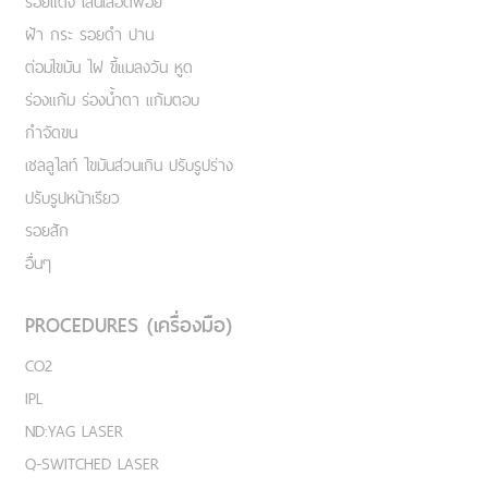
รอยแดง เส้นเลือดฟอย
ฝ้า กระ รอยดำ ปาน
ต่อมไขมัน ไฝ ขี้แมลงวัน หูด
ร่องแก้ม ร่องน้ำตา แก้มตอบ
กำจัดขน
เชลลูไลท์ ไขมันส่วนเกิน ปรับรูปร่าง
ปรับรูปหน้าเรียว
รอยสัก
อื่นๆ
PROCEDURES (เครื่องมือ)
CO2
IPL
ND:YAG LASER
Q-SWITCHED LASER