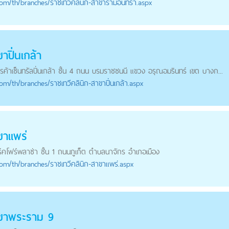
com
/th/branches/ราชเทวีคลินิก-สาขารามอินทรา.aspx
าปิ่นเกล้า
การค้าเซ็นทรัลปิ่นเกล้า ชั้น 4 ถนน บรมราชชนนี แขวง อรุณอมรินทร์ เขต บางก...
com
/th/branches/ราชเทวีคลินิก-สาขาปิ่นเกล้า.aspx
ขาแพร่
าร์คโฟร์พลาซ่า ชั้น 1 ถนนภูเก็ต ตำบลนาจักร อำเภอเมือง
com
/th/branches/ราชเทวีคลินิก-สาขาแพร่.aspx
าขาพระราม 9