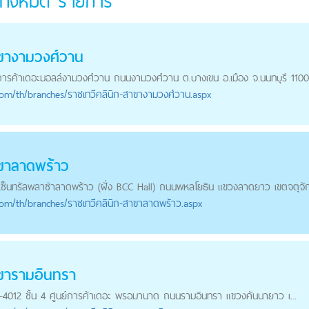
 ทั้งหมด
รายการ
าขางามวงศ์วาน
นย์การค้าเดอะมอลล์งามวงศ์วาน ถนนงามวงศ์วาน ต.บางเขน อ.เมือง จ.นนทบุรี 110
com
/th/branches/ราชเทวีคลินิก-สาขางามวงศ์วาน.aspx
าขาลาดพร้าว
้าเซ็นทรัลพลาซ่าลาดพร้าว (ฝั่ง BCC Hall) ถนนพหลโยธิน แขวงลาดยาว เขตจตุจัก.
com
/th/branches/ราชเทวีคลินิก-สาขาลาดพร้าว.aspx
าขารามอินทรา
่ พี-4012 ชั้น 4 ศูนย์การค้าเดอะ พรอมานาด ถนนรามอินทรา แขวงคันนายาว เ...