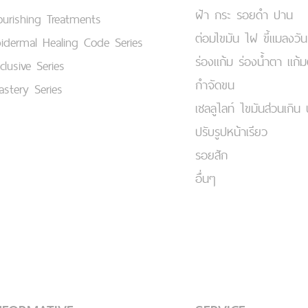
ฝ้า กระ รอยดำ ปาน
urishing Treatments
ต่อมไขมัน ไฝ ขี้แมลงวัน
idermal Healing Code Series
ร่องแก้ม ร่องน้ำตา แก้
clusive Series
กำจัดขน
stery Series
เชลลูไลท์ ไขมันส่วนเกิน 
ปรับรูปหน้าเรียว
รอยสัก
อื่นๆ