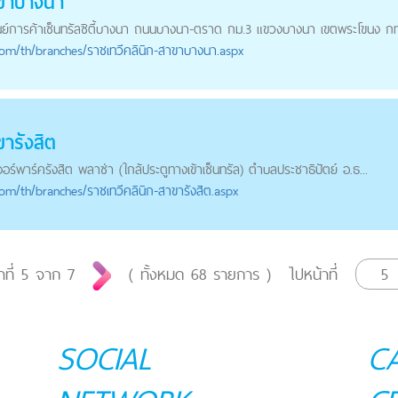
าขาบางนา
ศูนย์การค้าเซ็นทรัลซิตี้บางนา ถนนบางนา-ตราด กม.3 แขวงบางนา เขตพระโขนง กท
com
/th/branches/ราชเทวีคลินิก-สาขาบางนา.aspx
ขารังสิต
จอร์พาร์ครังสิต พลาซ่า (ใกล้ประตูทางเข้าเซ็นทรัล) ตำบลประชาธิปัตย์ อ.ธ...
com
/th/branches/ราชเทวีคลินิก-สาขารังสิต.aspx
าที่
5
จาก
7
( ทั้งหมด
68
รายการ )
ไปหน้าที่
SOCIAL
C