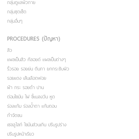
กลุ่มดูแลผิวกาย
กลุ่มชุดเซ็ต
กลุ่มอื่นๆ
PROCEDURES (ปัญหา)
สิว
แผลเป็นสิว คีลอยด์ แผลเป็นต่างๆ
ริ้วรอย รอยย่น ตีนกา ยกกระชับผิว
รอยแดง เส้นเลือดฟอย
ฝ้า กระ รอยดำ ปาน
ต่อมไขมัน ไฝ ขี้แมลงวัน หูด
ร่องแก้ม ร่องน้ำตา แก้มตอบ
กำจัดขน
เชลลูไลท์ ไขมันส่วนเกิน ปรับรูปร่าง
ปรับรูปหน้าเรียว