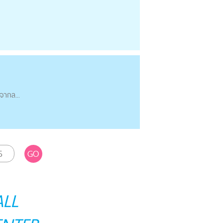
จากล...
GO
ALL