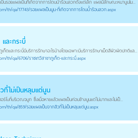
เป็นรอยแผลเป็นที่เกิดจากการโดนนํ้าร้อนลวกตั้งแต่เล็ก แผลมีลักษณะหนานูนไม...
com
/th/qa/17743/รอยแผลเป็นนูน-ที่เกิดจากการโดนนํ้าร้อนลวก.aspx
 และกระบี่
ก็ตและกระบี่มีบริการรักษาอะไรบ้างโดยเฉพาะมีบริการรักษาเม็ดสีผิวผิดปกติแล...
com
/th/qa/6706/ราชเทวีสาขาภูเก็ต-และกระบี่.aspx
ี่ไม่เป็นหลุมแต่นูน
ร์โบที่บริเวณจมูก ซึ่งเมื่อหายแล้วแผลเป็นค่อนข้างนูนแต่ไม่มากและไม่เป็...
com
/th/qa/859/รอยแผลเป็นจากสิวที่ไม่เป็นหลุมแต่นูน.aspx