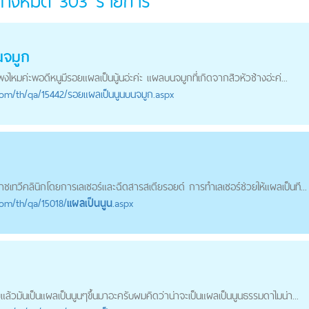
 ทั้งหมด
303
รายการ
นจมูก
งไหมค่ะพอดีหนูมีรอยแผลเป็นนู้นอ่ะค่ะ แผลบนจมูกที่เกิดจากสิวหัวช้างอ่ะค่...
com
/th/qa/15442/รอยแผลเป็นนูนบนจมูก.aspx
ชเทวีคลินิกโดยการเลเซอร์และฉีดสารสเตียรอยด์ การทำเลเซอร์ช่วยให้แผลเป็นที...
com
/th/qa/15018/
แผลเป็นนูน
.aspx
ล้วมันเป็น
แผลเป็นนูน
ๆขึ้นมาอะครับผมคิดว่าน่าจะเป็น
แผลเป็นนูน
ธรรมดาไมน่า...