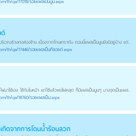
com
/th/qa/17018/รอยแผลเป็นนูน.aspx
ด์
บริเวณช่วงคอสองข้าง เนื่องจากโกนเคราคับ ตอนนี้
แผลเป็นนูน
ยังมีอยู่บ้าง แต่...
com
/th/qa/17446/รอยแผลเป็นคีลอยด์.aspx
ไฝมาใช้เอง ใช้กับใบหน้า แต่ใช้แล้วพอไฝหลุด ก็มี
แผลเป็นนูน
ๆ บางจุดเป็นแผล...
com
/th/qa/18760/รอยแผลเป็น.aspx
่เกิดจากการโดนนํ้าร้อนลวก