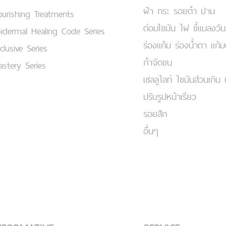
ฝ้า กระ รอยดำ ปาน
urishing Treatments
ต่อมไขมัน ไฝ ขี้แมลงวัน
idermal Healing Code Series
ร่องแก้ม ร่องน้ำตา แก้
clusive Series
กำจัดขน
stery Series
เชลลูไลท์ ไขมันส่วนเกิน 
ปรับรูปหน้าเรียว
รอยสัก
อื่นๆ