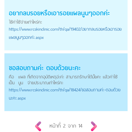
อยากลบรอยหรือเอารอย
แผลนูน
ๆออกค่ะ
ใช้ค่าใช้จ่ายเท่าไหร่คะ
https://
www.rcskinclinic.com
/th/qa/19402/อยากลบรอยหรือเอารอย
แผลนูนๆออกค่ะ.aspx
ขอสอบถามค่ะ ตอบด้วยนะคะ
คือ
แผล
ที่เกิดจากอุบัติเหตุอ่ะค่ะ สามารถรักษาได้มั้ยคะ แล้วค่าใช้
เป็น
นูน
จ่ายประมาณเท่าไหร่คะ
https://
www.rcskinclinic.com
/th/qa/18424/ขอสอบถามค่ะ-ตอบด้วย
นะคะ.aspx
หน้าที่
2
จาก
14