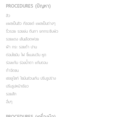
PROCEDURES (ปัญหา)
สิว
แผลเป็นสิว คีลอยด์ แผลเป็นต่างๆ
ริ้วรอย รอยย่น ตีนกา ยกกระชับผิว
รอยแดง เส้นเลือดฟอย
ฝ้า กระ รอยดำ ปาน
ต่อมไขมัน ไฝ ขี้แมลงวัน หูด
ร่องแก้ม ร่องน้ำตา แก้มตอบ
กำจัดขน
เชลลูไลท์ ไขมันส่วนเกิน ปรับรูปร่าง
ปรับรูปหน้าเรียว
รอยสัก
อื่นๆ
PROCEDURES (เครื่องมือ)