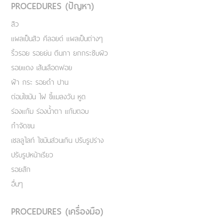
PROCEDURES (ปัญหา)
สิว
แผลเป็นสิว คีลอยด์ แผลเป็นต่างๆ
ริ้วรอย รอยย่น ตีนกา ยกกระชับผิว
รอยแดง เส้นเลือดฟอย
ฝ้า กระ รอยดำ ปาน
ต่อมไขมัน ไฝ ขี้แมลงวัน หูด
ร่องแก้ม ร่องน้ำตา แก้มตอบ
กำจัดขน
เชลลูไลท์ ไขมันส่วนเกิน ปรับรูปร่าง
ปรับรูปหน้าเรียว
รอยสัก
อื่นๆ
PROCEDURES (เครื่องมือ)