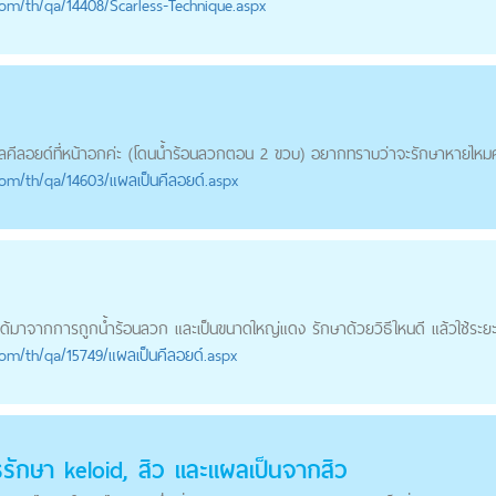
com
/th/qa/14408/Scarless-Technique.aspx
ลคีลอยด์
ที่หน้าอกค่ะ (โดนน้ำร้อนลวกตอน 2 ขวบ) อยากทราบว่าจะรักษาหายไหมค
com
/th/qa/14603/แผลเป็นคีลอยด์.aspx
ได้มาจากการถูกน้ำร้อนลวก และเป็นขนาดใหญ่แดง รักษาด้วยวิธีใหนดี แล้วใช้ระยะ.
com
/th/qa/15749/แผลเป็นคีลอยด์.aspx
รรักษา keloid, สิว และแผลเป็นจากสิว