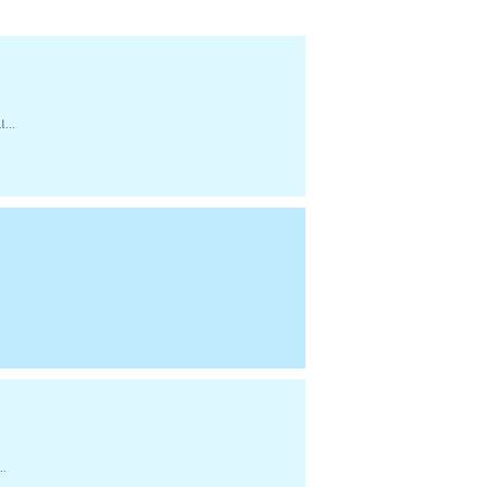
...
.