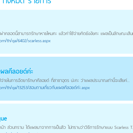
 ทั้งหมด
รายการ
่าคลอดนี้สามารถรักษาหายไหมคะ แล้วค่าใช้จ่ายคิดยังงัยคะ แผลเป็นลักษณะเส้นแ
com
/th/qa/6402/scarless.aspx
แผลคีลอยด์
ค่ะ
จ่ายในการฉีดยารักษาคีลอยด์ ที่สาขาอุดร น่ะคะ ว่าแผลประมาณเท่านี้จะเสียค่...
com
/th/qa/13253/สอบถามเกี่ยวกับแผลคีลอยด์ค่ะ.aspx
que
บหน้า ส่วนกราม ได้แผลมาจากการเป็นสิว ไม่ทราบว่าวิธีการรักษาแบบ Scarless T..