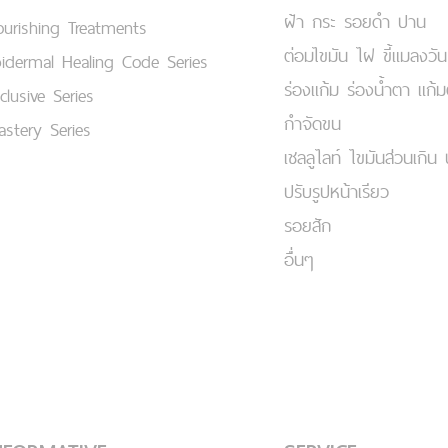
ฝ้า กระ รอยดำ ปาน
urishing Treatments
ต่อมไขมัน ไฝ ขี้แมลงวัน
idermal Healing Code Series
ร่องแก้ม ร่องน้ำตา แก้
clusive Series
กำจัดขน
stery Series
เชลลูไลท์ ไขมันส่วนเกิน 
ปรับรูปหน้าเรียว
รอยสัก
อื่นๆ