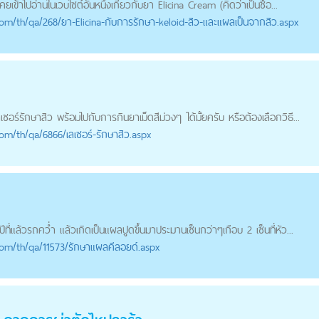
เข้าไปอ่านในเวบไซต์อันหนึ่งเกี่ยวกับยา Elicina Cream (คิดว่าเป็นชื่อ...
com
/th/qa/268/ยา-Elicina-กับการรักษา-keloid-สิว-และแผลเป็นจากสิว.aspx
อร์รักษาสิว พร้อมไปกับการกินยาเม็ดสีม่วงๆ ได้มั้ยครับ หรือต้องเลือกวิธี...
com
/th/qa/6866/เลเซอร์-รักษาสิว.aspx
ที่แล้วรถคว่ำ แล้วเกิดเป็นแผลปูดขึ้นมาประมานเซ็นกว่าๆเกือบ 2 เซ็นที่หัว...
com
/th/qa/11573/รักษาแผลคีลอยด์.aspx