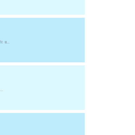
ะ แ...
..