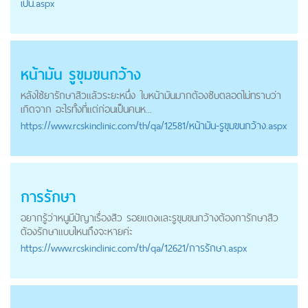
เป็น.aspx
หน้ามัน รูขุมขนกว้าง
หลังใช้ยารักษาสิวแล้วระยะหนึ่ง ใบหน้ามันมากต้องซับตลอดไม่ทราบว่า
เกิดจาก อะไรทั้งที่แต่ก่อนเป็นคนห...
https://
www.rcskinclinic.com
/th/qa/12581/หน้ามัน-รูขุมขนกว้าง.aspx
การรักษา
อยากรู้ว่าหนูมีปัญาเรื่องสิว รอยแดงและรูขุมขนกว้างต้องการักษาสิว
ต้องรักษาแบบไหนถึงจะหายค่ะ
https://
www.rcskinclinic.com
/th/qa/12621/การรักษา.aspx