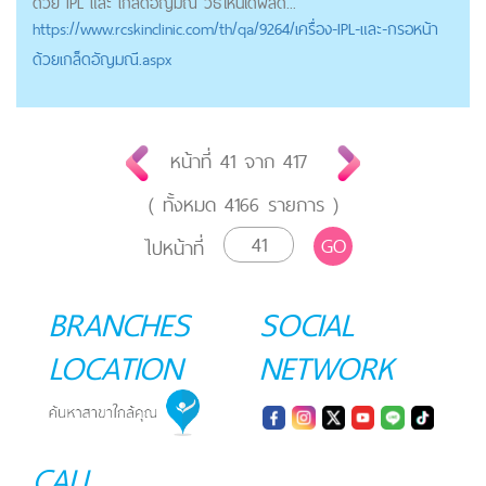
ด้วย IPL และ เกล็ดอัญมณี วิธีไหนได้ผลดี...
https://
www.rcskinclinic.com
/th/qa/9264/เครื่อง-IPL-และ-กรอหน้า
ด้วยเกล็ดอัญมณี.aspx
หน้าที่
41
จาก
417
( ทั้งหมด
4166
รายการ )
GO
ไปหน้าที่
BRANCHES
SOCIAL
LOCATION
NETWORK
CALL