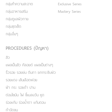
กลุ่มทำความสะอาด
Exclusive Series
กลุ่มอาหารเสริม
Mastery Series
กลุ่มดูแลผิวกาย
กลุ่มชุดเซ็ต
กลุ่มอื่นๆ
PROCEDURES (ปัญหา)
สิว
แผลเป็นสิว คีลอยด์ แผลเป็นต่างๆ
ริ้วรอย รอยย่น ตีนกา ยกกระชับผิว
รอยแดง เส้นเลือดฟอย
ฝ้า กระ รอยดำ ปาน
ต่อมไขมัน ไฝ ขี้แมลงวัน หูด
ร่องแก้ม ร่องน้ำตา แก้มตอบ
กำจัดขน