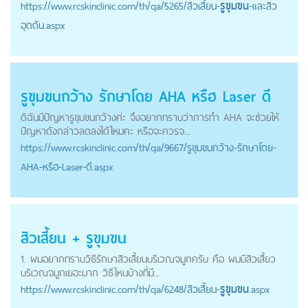
https://
www.rcskinclinic.com
/th/qa/5265/สิวเสี้ยน-
รูขุมขน
-และสิว
อุดตัน.aspx
รูขุมขนกว้าง รักษาโดย AHA หรืฮ Laser ดี
ดิฉันมีปัญหารูขุมขนกว้างค่ะ จึงอยากทราบว่าการทำ AHA จะช่วยให้
ปัญหาดังกล่าวลดลงได้ไหมคะ หรือจะควรจ...
https://
www.rcskinclinic.com
/th/qa/9667/รูขุมขนกว้าง-รักษาโดย-
AHA-หรืฮ-Laser-ดี.aspx
สิวเสี้ยน +
รูขุมขน
1. ผมอยากทราบวิธีรักษาสิวเสี้ยนบริเวณจมูกครับ คือ ผมมีสิวเสี้ยว
บริเวณจมูกเยอะมาก วิธีไหนบ้างที่มี...
https://
www.rcskinclinic.com
/th/qa/6248/สิวเสี้ยน-
รูขุมขน
.aspx