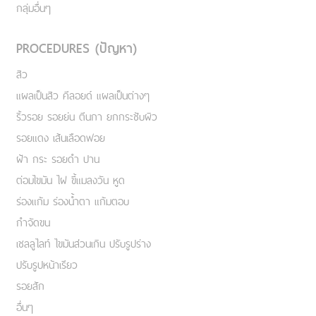
กลุ่มอื่นๆ
PROCEDURES (ปัญหา)
สิว
แผลเป็นสิว คีลอยด์ แผลเป็นต่างๆ
ริ้วรอย รอยย่น ตีนกา ยกกระชับผิว
รอยแดง เส้นเลือดฟอย
ฝ้า กระ รอยดำ ปาน
ต่อมไขมัน ไฝ ขี้แมลงวัน หูด
ร่องแก้ม ร่องน้ำตา แก้มตอบ
กำจัดขน
เชลลูไลท์ ไขมันส่วนเกิน ปรับรูปร่าง
ปรับรูปหน้าเรียว
รอยสัก
อื่นๆ