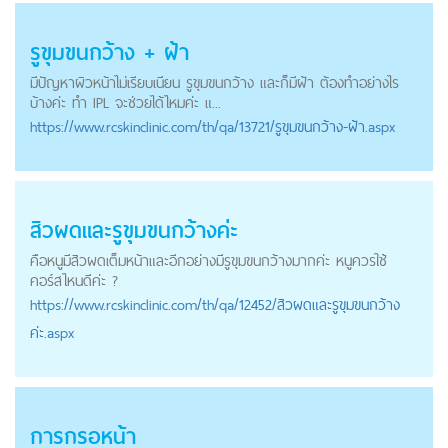
รูขุมขนกว้าง + ฝ้า
มีปัญหาผิวหน้าไม่เรียบเนียน รูขุมขนกว้าง และก็มีฝ้า ต้องทำอย่างไร
บ้างค่ะ ทำ IPL จะช่วยได้ไหมค่ะ แ...
https://
www.rcskinclinic.com
/th/qa/13721/รูขุมขนกว้าง-ฝ้า.aspx
สิวผดและรูขุมขนกว้างค่ะ
คือหนูมีสิวผดเต็มหน้าและอีกอย่างมีรูขุมขนกว้างมากค่ะ หนูควรใช้
คอร์สไหนดีค่ะ ?
https://
www.rcskinclinic.com
/th/qa/12452/สิวผดและรูขุมขนกว้าง
ค่ะ.aspx
การกรอหน้า