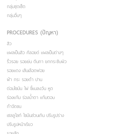
กลุ่มชุดเซ็ต
กลุ่มอื่นๆ
PROCEDURES (ปัญหา)
สิว
แผลเป็นสิว คีลอยด์ แผลเป็นต่างๆ
ริ้วรอย รอยย่น ตีนกา ยกกระชับผิว
รอยแดง เส้นเลือดฟอย
ฝ้า กระ รอยดำ ปาน
ต่อมไขมัน ไฝ ขี้แมลงวัน หูด
ร่องแก้ม ร่องน้ำตา แก้มตอบ
กำจัดขน
เชลลูไลท์ ไขมันส่วนเกิน ปรับรูปร่าง
ปรับรูปหน้าเรียว
รอยสัก