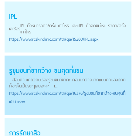
IPL
IPL ทั้งหน้าราคา/ครั้ง เท่าไหร่ และมีIPL กำจัดขนไหม ราคา/ครั้ง
เลเซอร์
เท่าไหร่
https://
www.rcskinclinic.com
/th/qa/15280/IPL.aspx
รูขุมขนที่ขากว้าง ขนคุดที่แขน
- สอบถามเกี่ยวกับเรื่องรูขุมขนที่ขาค่ะ คือมันกว้างมากแบบถ้ามองปกติ
ก็จะเห็นเป็นจุดๆเลยอะค่ะ - เ...
https://
www.rcskinclinic.com
/th/qa/16376/รูขุมขนที่ขากว้าง-ขนคุดที่
แขน.aspx
การรักษาสิว