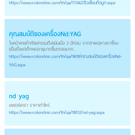
https://
www.rcskinclinic.com
/th/qa/17342/สิวเสี้ยนที่จมูก.aspx
คุณสมบัติของเครื่องNd:YAG
ใบหน้าเคยทำศัลยกรรมดึงขมับเมื่อ 3 ปีก่อน จากสาเหตุหางตาชี้ลง
(เป็นตั้งแต่เด็กพออายุมากขึ้นตกลงมาก...
https://
www.rcskinclinic.com
/th/qa/9618/คุณสมบัติของเครื่องNd-
YAG.aspx
nd yag
เลเซอร์เครา ราคาเท่าไหร่
https://
www.rcskinclinic.com
/th/qa/18512/nd-yag.aspx