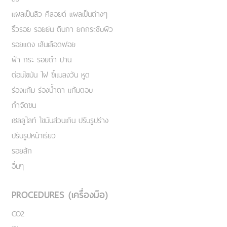
แผลเป็นสิว คีลอยด์ แผลเป็นต่างๆ
ริ้วรอย รอยย่น ตีนกา ยกกระชับผิว
รอยแดง เส้นเลือดฟอย
ฝ้า กระ รอยดำ ปาน
ต่อมไขมัน ไฝ ขี้แมลงวัน หูด
ร่องแก้ม ร่องน้ำตา แก้มตอบ
กำจัดขน
เชลลูไลท์ ไขมันส่วนเกิน ปรับรูปร่าง
ปรับรูปหน้าเรียว
รอยสัก
อื่นๆ
PROCEDURES (เครื่องมือ)
CO2