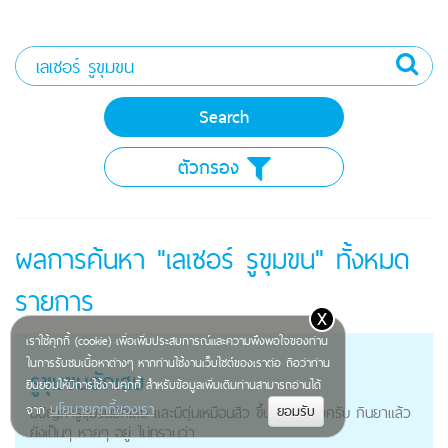
ตัวกรอง
ผลการค้นหา "เลเซอร์ รูขุมขน" ทั้งหมด
รายการ
x
เราใช้คุกกี้ (cookie) เพื่อเพิ่มประสบการณ์และความพึงพอใจของท่าน
ในการรับชมเนื้อหาต่างๆ หากท่านใช้งานเว็บไซต์ของเราต่อ ถือว่าท่าน
รูขุมขนอักเสบ
ยินยอมให้มีการใช้งานคุกกี้ สำหรับข้อมูลเพิ่มเติมท่านสามารถอ่านได้
นโยบายคุกกี้ของเรา
จาก
มีปัญหารูขุมขนอักเสบ และมีตุ่มเหมือนสิว ขึ้นที่ท้ายทอยครับ กินยาแล้ว
ยังเป็นๆ หายๆ อยู่ ไม่ทราบว่า...