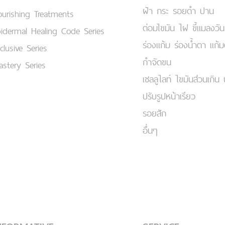
ฝ้า กระ รอยดำ ปาน
urishing Treatments
ต่อมไขมัน ไฝ ขี้แมลงวัน
idermal Healing Code Series
ร่องแก้ม ร่องน้ำตา แก้
clusive Series
กำจัดขน
stery Series
เชลลูไลท์ ไขมันส่วนเกิน 
ปรับรูปหน้าเรียว
รอยสัก
อื่นๆ