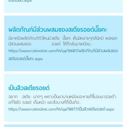
เตียรอยด์.aspx
ผลิตภัณฑ์มีส่วนผสมของ
สเตียรอยด์
มั๊ยคะ
มียาหรือผลิตภัณฑ์ตัวไหนมี
สเตีย
มั๊ยคะ เห็นมีหลายๆคลีนิคมี พอหยุด
มีส่วนผสมของ
รอยด์
ใช้ก็กลับมาเหมือน...
https://
www.rcskinclinic.com
/th/qa/16687/ผลิตภัณฑ์มีส่วนผสมของ
สเตียรอยด์มั๊ยคะ.aspx
เป็นสิว
สเตียรอยด์
อยาก
สเตีย
มากๆ เพราะเป็นมานานเหมือนจะหายก็ขึ้นจนมารอยดำ
แก้ไขสิว
รอยด์
เต็มหน้า และสิวบางที่ก็เป็นก้อ...
https://
www.rcskinclinic.com
/th/qa/18877/เป็นสิวสเตียรอยด์.aspx