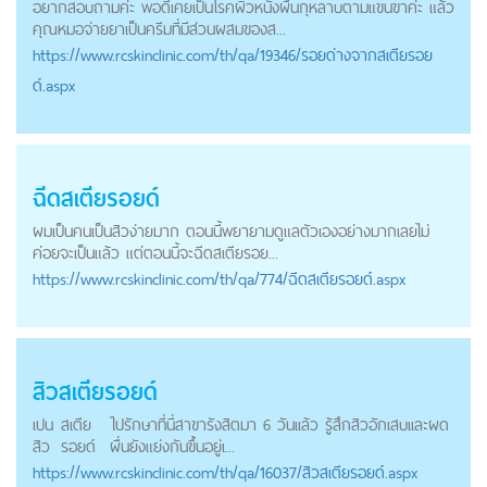
อยากสอบถามค่ะ พอดีเคยเป็นโรคผิวหนังผื่นกุหลาบตามแขนขาค่ะ แล้ว
คุณหมอจ่ายยาเป็นครีมที่มีส่วนผสมของส...
https://
www.rcskinclinic.com
/th/qa/19346/รอยด่างจากสเตียรอย
ด์.aspx
ฉีด
สเตียรอยด์
ผมเป็นคนเป็นสิวง่ายมาก ตอนนี้พยายามดูแลตัวเองอย่างมากเลยไม่
ค่อยจะเป็นแล้ว แต่ตอนนี้จะฉีดสเตียรอย...
https://
www.rcskinclinic.com
/th/qa/774/ฉีดสเตียรอยด์.aspx
สิว
สเตียรอยด์
เปน
สเตีย
ไปรักษาที่นี่สาขารังสิตมา 6 วันเเล้ว รู้สึกสิวอักเสบเเละผด
สิว
รอยด์
ผื่นยังแย่งกันขึ้นอยู่เ...
https://
www.rcskinclinic.com
/th/qa/16037/สิวสเตียรอยด์.aspx