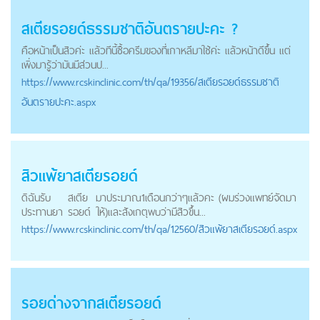
สเตียรอยด์
ธรรมชาติอันตรายปะคะ ?
คือหน้าเป็นสิวค่ะ แล้วทีนี้ซื้อครีมของที่เกาหลีมาใช้ค่ะ แล้วหน้าดีขึ้น แต่
เพิ่งมารู้ว่ามันมีส่วนป...
https://
www.rcskinclinic.com
/th/qa/19356/สเตียรอยด์ธรรมชาติ
อันตรายปะคะ.aspx
สิวแพ้ยา
สเตียรอยด์
ดิฉันรับ
สเตีย
มาประมาณ1เดือนกว่าๆแล้วคะ (ผมร่วงแพทย์จัดมา
ประทานยา
รอยด์
ให้)และสังเกตุพบว่ามีสิวขึ้น...
https://
www.rcskinclinic.com
/th/qa/12560/สิวแพ้ยาสเตียรอยด์.aspx
รอยด่างจาก
สเตียรอยด์