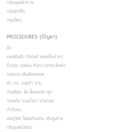
กลุ่มดูแลผิวกาย
กลุ่มชุดเซ็ต
กลุ่มอื่นๆ
PROCEDURES (ปัญหา)
สิว
แผลเป็นสิว คีลอยด์ แผลเป็นต่างๆ
ริ้วรอย รอยย่น ตีนกา ยกกระชับผิว
รอยแดง เส้นเลือดฟอย
ฝ้า กระ รอยดำ ปาน
ต่อมไขมัน ไฝ ขี้แมลงวัน หูด
ร่องแก้ม ร่องน้ำตา แก้มตอบ
กำจัดขน
เชลลูไลท์ ไขมันส่วนเกิน ปรับรูปร่าง
ปรับรูปหน้าเรียว