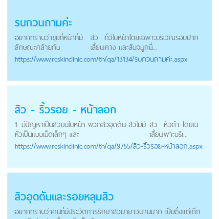
รบกวนถามค่ะ
อยากทราบว่าขุยที่หน้าที่มี
สิว
ทั่วใบหน้าโดยเฉพาะบริเวณรอบปาก
ลักษณะคล้ายกับ
เสี้ยน
คาง และสันจมูกนี่...
https://
www.rcskinclinic.com
/th/qa/13134/รบกวนถามค่ะ.aspx
สิว - ริ้วรอย - หน้าลอก
1. มีปัญหาเป็นสิวบนใบหน้า พวกสิวอุดตัน สิวไม่มี
สิว
หัวดำ โดยเฉ
หัวเป็นแบบเม็ดเล็กๆ และ
เสี้ยน
พาะบริเ...
https://
www.rcskinclinic.com
/th/qa/9755/สิว-ริ้วรอย-หน้าลอก.aspx
สิวอุดตันและรอยหลุมสิว
อยากทราบว่าคนที่มีประวัติการรักษาสิวมายาวนานมาก เป็นตั้งแต่เด็ก