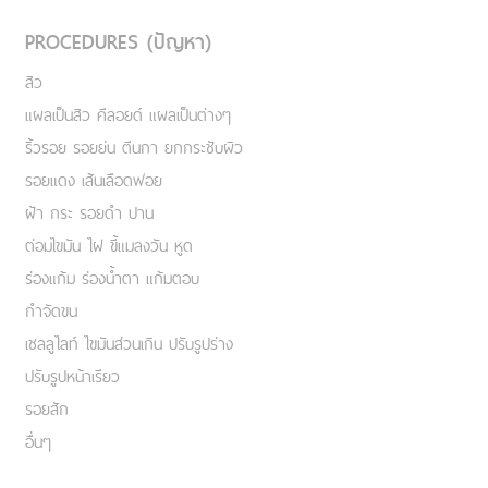
PROCEDURES (ปัญหา)
สิว
แผลเป็นสิว คีลอยด์ แผลเป็นต่างๆ
ริ้วรอย รอยย่น ตีนกา ยกกระชับผิว
รอยแดง เส้นเลือดฟอย
ฝ้า กระ รอยดำ ปาน
ต่อมไขมัน ไฝ ขี้แมลงวัน หูด
ร่องแก้ม ร่องน้ำตา แก้มตอบ
กำจัดขน
เชลลูไลท์ ไขมันส่วนเกิน ปรับรูปร่าง
ปรับรูปหน้าเรียว
รอยสัก
อื่นๆ