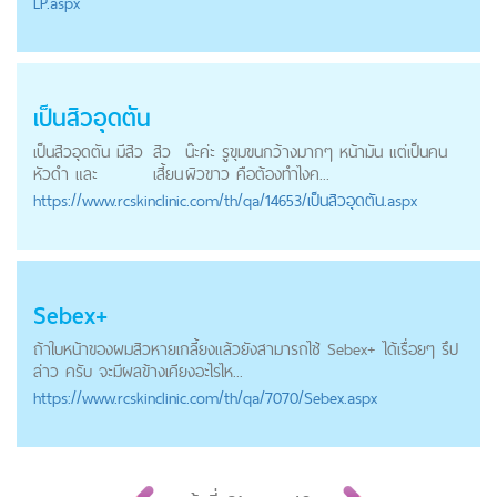
LP.aspx
เป็นสิวอุดตัน
เป็นสิวอุดตัน มีสิว
สิว
น๊ะค่ะ รูขุมขนกว้างมากๆ หน้ามัน แต่เป็นคน
หัวดำ และ
เสี้ยน
ผิวขาว คือต้องทำไงค...
https://
www.rcskinclinic.com
/th/qa/14653/เป็นสิวอุดตัน.aspx
Sebex+
ถ้าใบหน้าของผมสิวหายเกลี้ยงแล้วยังสามารถไช้ Sebex+ ได้เรื่อยๆ รึป
ล่าว ครับ จะมีผลข้างเคียงอะไรไห...
https://
www.rcskinclinic.com
/th/qa/7070/Sebex.aspx