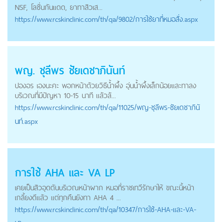
NSF, โลชั่นกันแดด, ยาทาสิวเส...
https://
www.rcskinclinic.com
/th/qa/9802/การใช้ยาที่หมอสั่ง.aspx
พญ. ชุลีพร ชัยเดชาภินันท์
ปองอร เองนะคะ พอกหน้าด้วยวิธีน้ำผึ้ง อุ่นน้ำผึ้งเล็กน้อยและทาลง
บริเวณที่มีปัญหา 10-15 นาที แล้วล้...
https://
www.rcskinclinic.com
/th/qa/11025/พญ-ชุลีพร-ชัยเดชาภินั
นท์.aspx
การใช้ AHA และ VA LP
เคยเป็นสิวอุดตันบริเวณหน้าผาก หมอที่ราชเทวีรักษาให้ ขณะนี้หน้า
เกลี้ยงดีแล้ว แต่ทุกคืนยังทา AHA 4 ...
https://
www.rcskinclinic.com
/th/qa/10347/การใช้-AHA-และ-VA-