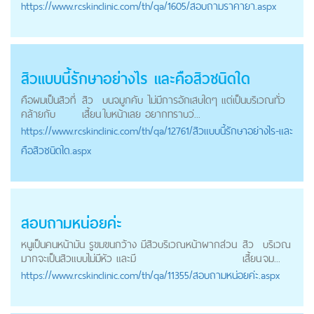
https://
www.rcskinclinic.com
/th/qa/1605/สอบถามราคายา.aspx
สิวแบบนี้รักษาอย่างไร และคือสิวชนิดใด
คือผมเป็นสิวที่
สิว
บนจมูกคับ ไม่มีการอักเสบใดๆ แต่เป็นบริเวณทั่ว
คล้ายกับ
เสี้ยน
ใบหน้าเลย อยากทราบว่...
https://
www.rcskinclinic.com
/th/qa/12761/สิวแบบนี้รักษาอย่างไร-และ
คือสิวชนิดใด.aspx
สอบถามหน่อยค่ะ
หนูเป็นคนหน้ามัน รูขมขนกว้าง มีสิวบริเวณหน้าผากส่วน
สิว
บริเวณ
มากจะเป็นสิวแบบไม่มีหัว และมี
เสี้ยน
จม...
https://
www.rcskinclinic.com
/th/qa/11355/สอบถามหน่อยค่ะ.aspx