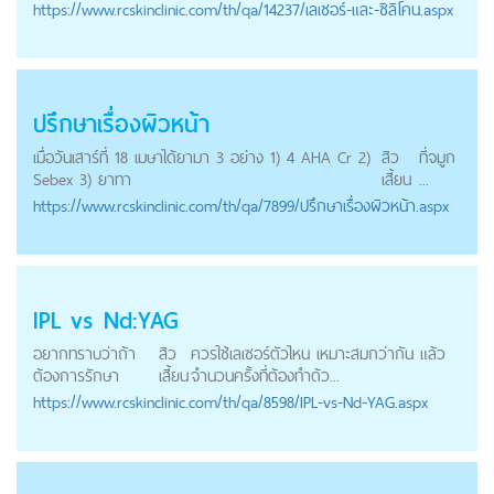
https://
www.rcskinclinic.com
/th/qa/14237/เลเซอร์-และ-ซิลิโคน.aspx
ปรึกษาเรื่องผิวหน้า
เมื่อวันเสาร์ที่ 18 เมษาได้ยามา 3 อย่าง 1) 4 AHA Cr 2)
สิว
ที่จมูก
Sebex 3) ยาทา
เสี้ยน
...
https://
www.rcskinclinic.com
/th/qa/7899/ปรึกษาเรื่องผิวหน้า.aspx
IPL vs Nd:YAG
อยากทราบว่าถ้า
สิว
ควรใช้เลเซอร์ตัวไหน เหมาะสมกว่ากัน แล้ว
ต้องการรักษา
เสี้ยน
จำนวนครั้งที่ต้องทำด้ว...
https://
www.rcskinclinic.com
/th/qa/8598/IPL-vs-Nd-YAG.aspx