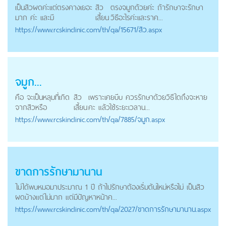
เป็นสิวผดค่ะเเต่ตรงคางเยอะ
สิว
ตรงจมูกด้วยค่ะ ถ้ารักษาจะรักษา
มาก ค่ะ เเละมี
เสี้ยน
วิธีอะไรค่ะเเละราค...
https://
www.rcskinclinic.com
/th/qa/15671/สิว.aspx
จมูก...
คือ จะเป็นหลุมที่เกิด
สิว
เพราะเคยบีบ ควรรักษาด้วยวิธีใดถึงจะหาย
จากสิวหรือ
เสี้ยน
คะ แล้วใช้ระยะเวลาน...
https://
www.rcskinclinic.com
/th/qa/7885/จมูก.aspx
ขาดการรักษามานาน
ไม่ได้พบหมอมาประมาณ 1 ปี ถ้าไปรักษาต้องเริ่มต้นใหม่หรือไม่ เป็นสิว
ผดบ้างแต่ไม่มาก แต่มีปัญหาหน้าค...
https://
www.rcskinclinic.com
/th/qa/2027/ขาดการรักษามานาน.aspx