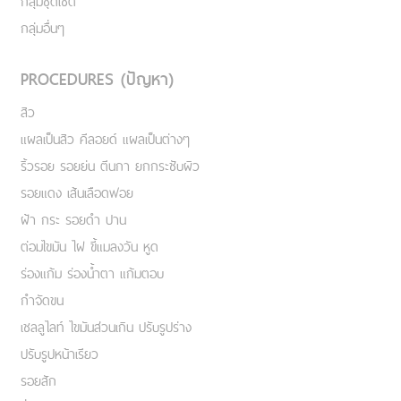
กลุ่มชุดเซ็ต
กลุ่มอื่นๆ
PROCEDURES (ปัญหา)
สิว
แผลเป็นสิว คีลอยด์ แผลเป็นต่างๆ
ริ้วรอย รอยย่น ตีนกา ยกกระชับผิว
รอยแดง เส้นเลือดฟอย
ฝ้า กระ รอยดำ ปาน
ต่อมไขมัน ไฝ ขี้แมลงวัน หูด
ร่องแก้ม ร่องน้ำตา แก้มตอบ
กำจัดขน
เชลลูไลท์ ไขมันส่วนเกิน ปรับรูปร่าง
ปรับรูปหน้าเรียว
รอยสัก