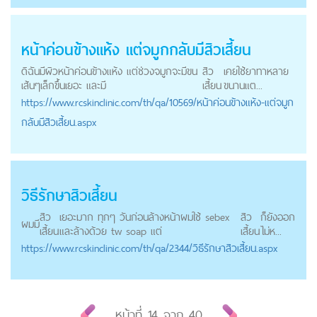
หน้าค่อนข้างแห้ง แต่จมูกกลับมี
สิวเสี้ยน
ดิฉันมีผิวหน้าค่อนข้างแห้ง แต่ช่วงจมูกจะมีขน
สิว
เคยใช้ยาทาหลาย
เส้นๆเล็กขึ้นเยอะ และมี
เสี้ยน
ขนานแต...
https://
www.rcskinclinic.com
/th/qa/10569/หน้าค่อนข้างแห้ง-แต่จมูก
กลับมีสิวเสี้ยน.aspx
วิธีรักษา
สิวเสี้ยน
สิว
เยอะมาก ทุกๆ วันก่อนล้างหน้าผมใช้ sebex
สิว
ก็ยังออก
ผมมี
เสี้ยน
และล้างด้วย tw soap แต่
เสี้ยน
ไม่ห...
https://
www.rcskinclinic.com
/th/qa/2344/วิธีรักษาสิวเสี้ยน.aspx
หน้าที่
14
จาก
40