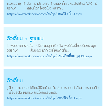
คือผมอายุ 14
สิว
มาประมาณ 1 ปีแล้ว ที่คุณหมอให้ใช้คือ VAC ทิ้ง
ปีรักษา
เสี้ยน
ไว้ครึ่งชั่วโมง และทา ...
https://
www.rcskinclinic.com
/th/qa/9814/
สิวเสี้ยน
.aspx
สิวเสี้ยน
+ รูขุมขน
1. ผมอยากทราบ
สิว
บริเวณจมูกครับ คือ ผมมีสิวเสี้ยวบริเวณจมูก
วิธีรักษา
เสี้ยน
เยอะมาก วิธีไหนบ้างที่มี...
https://
www.rcskinclinic.com
/th/qa/6248/
สิวเสี้ยน
-รูขุมขน.aspx
สิวเสี้ยน
สิว
สามารถลบได้โดยวิธีใดบ้างครับ 2. การออกกำลังสามารถลดสิว
1.
เสี้ยน
ลงได้ไหมครับ ผมวิ่งกับเล่นแบต...
https://
www.rcskinclinic.com
/th/qa/2915/
สิวเสี้ยน
.aspx