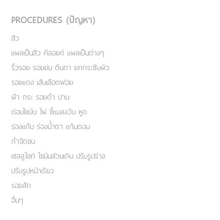
PROCEDURES (ปัญหา)
สิว
แผลเป็นสิว คีลอยด์ แผลเป็นต่างๆ
ริ้วรอย รอยย่น ตีนกา ยกกระชับผิว
รอยแดง เส้นเลือดฟอย
ฝ้า กระ รอยดำ ปาน
ต่อมไขมัน ไฝ ขี้แมลงวัน หูด
ร่องแก้ม ร่องน้ำตา แก้มตอบ
กำจัดขน
เชลลูไลท์ ไขมันส่วนเกิน ปรับรูปร่าง
ปรับรูปหน้าเรียว
รอยสัก
อื่นๆ