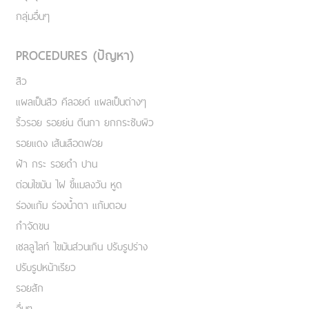
กลุ่มอื่นๆ
PROCEDURES (ปัญหา)
สิว
แผลเป็นสิว คีลอยด์ แผลเป็นต่างๆ
ริ้วรอย รอยย่น ตีนกา ยกกระชับผิว
รอยแดง เส้นเลือดฟอย
ฝ้า กระ รอยดำ ปาน
ต่อมไขมัน ไฝ ขี้แมลงวัน หูด
ร่องแก้ม ร่องน้ำตา แก้มตอบ
กำจัดขน
เชลลูไลท์ ไขมันส่วนเกิน ปรับรูปร่าง
ปรับรูปหน้าเรียว
รอยสัก
อื่นๆ