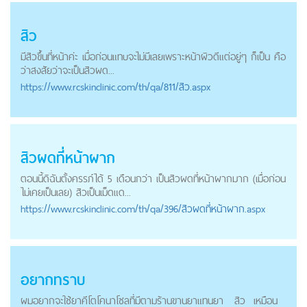
สิว
มีสิวขึ้นที่หน้าค่ะ เมื่อก่อนแทบจะไม่มีเลยเพราะหน้าผิวดีแต่อยู่ๆ ก็เป็น คือ
ว่าสงสัยว่าจะเป็นสิวผด...
https://
www.rcskinclinic.com
/th/qa/811/สิว.aspx
สิวผดที่หน้าผาก
ตอนนี้ดิฉันตั้งครรภ์ได้ 5 เดือนกว่า เป็นสิวผดที่หน้าผากมาก (เมื่อก่อน
ไม่เคยเป็นเลย) สิวเป็นเม็ดแด...
https://
www.rcskinclinic.com
/th/qa/396/สิวผดที่หน้าผาก.aspx
อยากทราบ
ผมอยากจะใช้ยาคีโตโคนาโซลที่มีตามร้านขานยาแทนยา
สิว
เหมือน