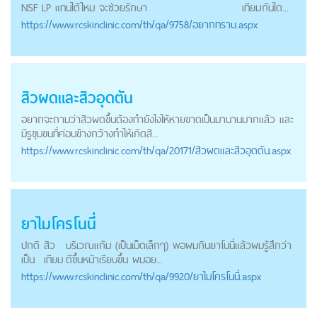
NSF LP แทนได้ไหม จะช่วยรักษา
เทียม
กันได...
https://
www.rcskinclinic.com
/th/qa/9758/อยากทราบ.aspx
สิวผดและสิวอุดตัน
อยากจะถามว่าสิวผดขึ้นต้องทำยังไงให้หายขาดเป็นมานานมากแล้ว และ
มีรูขุมขนที่ค่อนข้างกว้างทำให้เกิดสิ...
https://
www.rcskinclinic.com
/th/qa/20171/สิวผดและสิวอุดตัน.aspx
ยาไมโครโนนี่
ปกติ
สิว
บริเวณแก้ม (เป็นเม็ดเล็กๆ) พอผมกินยาโนนี่แล้วผมรู้สึกว่า
เป็น
เทียม
ดีขึ้นหน้าเรียบขึ้น ผมอย...
https://
www.rcskinclinic.com
/th/qa/9920/ยาไมโครโนนี่.aspx