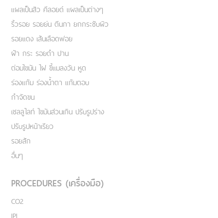
แผลเป็นสิว คีลอยด์ แผลเป็นต่างๆ
ริ้วรอย รอยย่น ตีนกา ยกกระชับผิว
รอยแดง เส้นเลือดฟอย
ฝ้า กระ รอยดำ ปาน
ต่อมไขมัน ไฝ ขี้แมลงวัน หูด
ร่องแก้ม ร่องน้ำตา แก้มตอบ
กำจัดขน
เชลลูไลท์ ไขมันส่วนเกิน ปรับรูปร่าง
ปรับรูปหน้าเรียว
รอยสัก
อื่นๆ
PROCEDURES (เครื่องมือ)
CO2
IPL