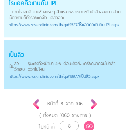
โรแอคคิวเทนกับ IPL
- ทานโรแอคคิวเทนช่วงแรกๆ สิวเห่อ เพราะยาจะดันหัวสิวออกมา ส่วน
เม็ดที่หายก็ทิ้งรอยแดงไว้ แต่สิวอักเ...
https://
www.rcskinclinic.com
/th/qa/9527/โรแอคคิวเทนกับ-IPL.aspx
เป็นสิว
สิว
รุนแรงทั้งหน้ามา 4-5 เดือนแล้วค่ะ เครียดมากจนไม่กล้า
เป็น
อักเสบ
ออกไปไหน
https://
www.rcskinclinic.com
/th/qa/18977/เป็นสิว.aspx
หน้าที่
8
จาก
106
( ทั้งหมด
1060
รายการ )
GO
ไปหน้าที่