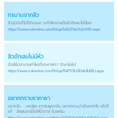
ทรมานจากสิว
สิวอุดตันที่ไม่ได้กดออก จะทำให้กลายเป็น
สิวอักเสบ
ได้มั้ยค่ะ
https://
www.rcskinclinic.com
/th/qa/5432/ทรมานจากสิว.aspx
สิวอักเสบ
ไม่มีหัว
ต้องใช้เวลานานเท่าไหร่ถึงจะหายค่ะ? รักษายังไง?
https://
www.rcskinclinic.com
/th/qa/15477/สิวอักเสบไม่มีหัว.aspx
อยากทราบราคายา
อยาก
สิว
แคปซูล ขาวชมพูน่ะครับ อยากทราบว่าเม็ดละเท่าไร แล้วก็
แก้
อักเสบ
ยาเม็ดลีสีน้ำตาล ด้วยครับ
https://
www.rcskinclinic.com
/th/qa/2321/อยากทราบราคายา.aspx