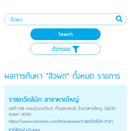
ตัวกรอง
ผลการค้นหา "สิวผด" ทั้งหมด
รายการ
ราชเทวีคลินิก สาขาหาดใหญ่
เลขที่ 548 ถนนปุณณกัณฑ์ ตำบลคอหงส์ อำเภอหาดใหญ่ จังหวัด
สงขลา 90110
https://
www.rcskinclinic.com
/th/branches/ราชเทวีคลินิก-สาขา
หาดใหญ่2-มอ.aspx