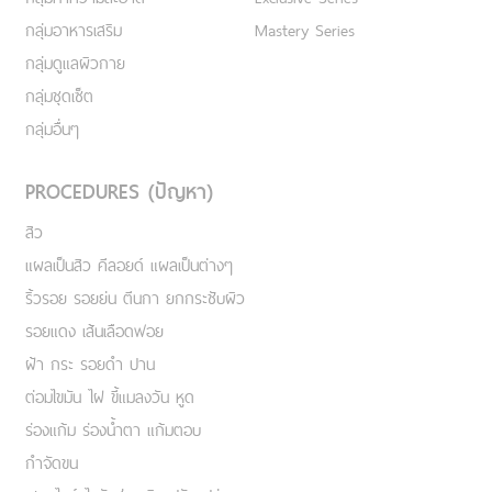
กลุ่มอาหารเสริม
Mastery Series
กลุ่มดูแลผิวกาย
กลุ่มชุดเซ็ต
กลุ่มอื่นๆ
PROCEDURES (ปัญหา)
สิว
แผลเป็นสิว คีลอยด์ แผลเป็นต่างๆ
ริ้วรอย รอยย่น ตีนกา ยกกระชับผิว
รอยแดง เส้นเลือดฟอย
ฝ้า กระ รอยดำ ปาน
ต่อมไขมัน ไฝ ขี้แมลงวัน หูด
ร่องแก้ม ร่องน้ำตา แก้มตอบ
กำจัดขน