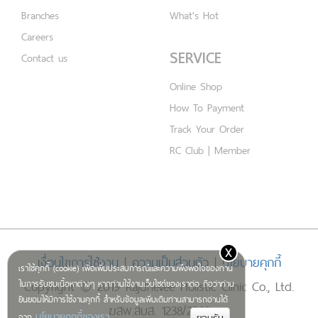
Branches
What's Hot
Careers
SERVICE
Contact us
Online Shop
How To Payment
Track Your Order
RC Club | Member
x
เงื่อนไขการใช้งาน
|
ความเป็นส่วนตัว
|
นโยบายคุกกี้
เราใช้คุกกี้ (cookie) เพื่อเพิ่มประสบการณ์และความพึงพอใจของท่าน
Copyright © 2019 Rajdhevee Holistic Clinic Co., Ltd.
ในการรับชมเนื้อหาต่างๆ หากท่านใช้งานเว็บไซต์ของเราต่อ ถือว่าท่าน
ยินยอมให้มีการใช้งานคุกกี้ สำหรับข้อมูลเพิ่มเติมท่านสามารถอ่านได้
ฆสพ.สบส. 1238/2562
นโยบายคุกกี้ของเรา
จาก