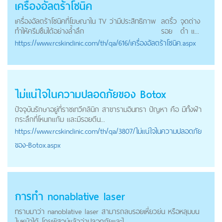
เครื่องอัลตร้าโซนิค
เครื่องอัลตร้าโซนิคที่โฆษณาใน TV ว่ามีประสิทธิภาพ
ลดริ้ว
จุดด่าง
ทำให้ครีมซึมได้อย่างล้ำลึก
รอย
ดำ แ...
https://
www.rcskinclinic.com
/th/qa/616/เครื่องอัลตร้าโซนิค.aspx
ไม่แน่ใจในความปลอดภัยของ Botox
ปัจจุบันรักษาอยู่ที่ราชเทวีคลินิก สาขารามอินทรา ปัญหา คือ มีทั้งฝ้า
กระลึกที่โหนกแก้ม และมีรอยตีน...
https://
www.rcskinclinic.com
/th/qa/3807/ไม่แน่ใจในความปลอดภัย
ของ-Botox.aspx
การทำ nonablative laser
ทราบมาว่า nanoblative laser สามารถลบรอยเหี่ยวย่น หรือหลุมบน
ใบหน้าได้ โดยพิสูจน์แล้วว่าปลอดภัยและไ...