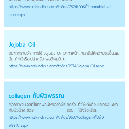
https://
www.rcskinclinic.com
/th/qa/7324/การทำ-nonablative-
laser.aspx
Jojoba Oil
อยากทราบว่า การใช้ Jojoba Oil มาทาหน้าแทนครีมให้ความชุ่มชื้นเลย
นั้น ทำได้หรือเปล่าครับ พอดีผมมี J...
https://
www.rcskinclinic.com
/th/qa/1574/Jojoba-Oil.aspx
collagen กับผิวพรรณ
คอลลาเจนเจลที่ใช้ทาผิวมีผลอย่างไร
ลดริ้ว
ทำให้เต่งตึง ยกกระชับผิว
กับผิวบ้าง ช่วย
รอย
ได้จริงหรือเ...
https://
www.rcskinclinic.com
/th/qa/9637/collagen-กับผิว
พรรณ.aspx