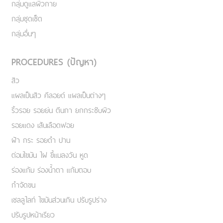
กลุ่มดูแลผิวกาย
กลุ่มชุดเซ็ต
กลุ่มอื่นๆ
PROCEDURES (ปัญหา)
สิว
แผลเป็นสิว คีลอยด์ แผลเป็นต่างๆ
ริ้วรอย รอยย่น ตีนกา ยกกระชับผิว
รอยแดง เส้นเลือดฟอย
ฝ้า กระ รอยดำ ปาน
ต่อมไขมัน ไฝ ขี้แมลงวัน หูด
ร่องแก้ม ร่องน้ำตา แก้มตอบ
กำจัดขน
เชลลูไลท์ ไขมันส่วนเกิน ปรับรูปร่าง
ปรับรูปหน้าเรียว