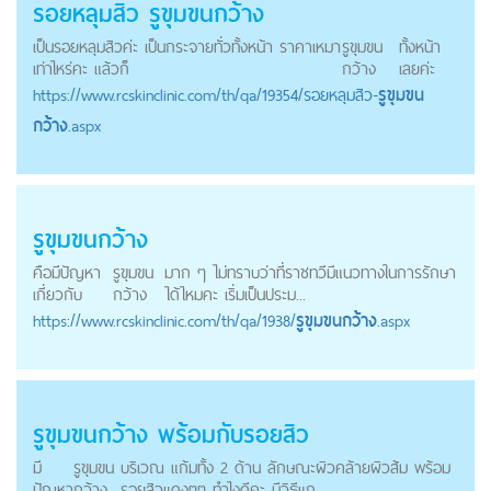
รอยหลุมสิว
รูขุมขนกว้าง
เป็นรอยหลุมสิวค่ะ เป็นกระจายทั่วทั้งหน้า ราคาเหมา
รูขุมขน
ทั้งหน้า
เท่าไหร่คะ แล้วก็
กว้าง
เลยค่ะ
https://
www.rcskinclinic.com
/th/qa/19354/รอยหลุมสิว-
รูขุมขน
กว้าง
.aspx
รูขุมขนกว้าง
คือมีปัญหา
รูขุมขน
มาก ๆ ไม่ทราบว่าที่ราชทวีมีแนวทางในการรักษา
เกี่ยวกับ
กว้าง
ได้ไหมคะ เริ่มเป็นประม...
https://
www.rcskinclinic.com
/th/qa/1938/
รูขุมขนกว้าง
.aspx
รูขุมขนกว้าง
พร้อมกับรอยสิว
มี
รูขุมขน
บริเวณ แก้มทั้ง 2 ด้าน ลักษณะผิวคล้ายผิวส้ม พร้อม
ปัญหา
กว้าง
รอยสิวแดงๆๆ ทำไงดีคะ มีวิธีแก...