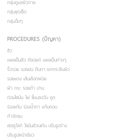
กลุ่มดูแลผิวกาย
กลุ่มชุดเซ็ต
กลุ่มอื่นๆ
PROCEDURES (ปัญหา)
สิว
แผลเป็นสิว คีลอยด์ แผลเป็นต่างๆ
ริ้วรอย รอยย่น ตีนกา ยกกระชับผิว
รอยแดง เส้นเลือดฟอย
ฝ้า กระ รอยดำ ปาน
ต่อมไขมัน ไฝ ขี้แมลงวัน หูด
ร่องแก้ม ร่องน้ำตา แก้มตอบ
กำจัดขน
เชลลูไลท์ ไขมันส่วนเกิน ปรับรูปร่าง
ปรับรูปหน้าเรียว