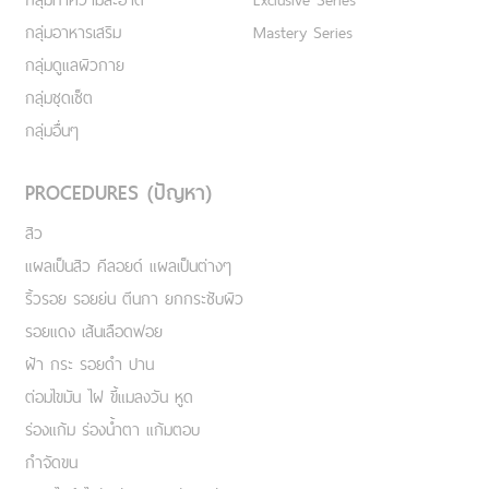
กลุ่มอาหารเสริม
Mastery Series
กลุ่มดูแลผิวกาย
กลุ่มชุดเซ็ต
กลุ่มอื่นๆ
PROCEDURES (ปัญหา)
สิว
แผลเป็นสิว คีลอยด์ แผลเป็นต่างๆ
ริ้วรอย รอยย่น ตีนกา ยกกระชับผิว
รอยแดง เส้นเลือดฟอย
ฝ้า กระ รอยดำ ปาน
ต่อมไขมัน ไฝ ขี้แมลงวัน หูด
ร่องแก้ม ร่องน้ำตา แก้มตอบ
กำจัดขน