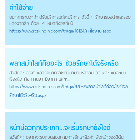
ค่าใช้จ่าย
อยากทราบว่าถ้าได้รับบริการแต่ละบริการ ดังนี้ 1. รักษารอยดำและรอย
แดงจากสิว ด้วย IPL หมดกังวลกับปั...
https://
www.rcskinclinic.com
/th/qa/16124/ค่าใช้จ่าย.aspx
พลาสม่าไลท์คืออะไร ช่วยรักษาได้จริงหรือ
สวัสดีค่ะ จริงๆ แล้วรักษาที่ราชเทวีมานานหลายปีแล้วนะคะ แต่จะเน้น
เรื่องสิว คือ ทานยา มียาทา และห...
https://
www.rcskinclinic.com
/th/qa/9705/พลาสม่าไลท์คืออะไร-ช่วย
รักษาได้จริงหรือ.aspx
หน้ามีสิวทุกประเภท...จะเริ่มรักษายังไงดี
สวัสดีค่ะ อยากจะรบกวนสอบถามการรักษาสิวค่ะ ผิวหน้าของดิฉัน