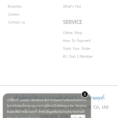
Branches
What's Hot
Careers
SERVICE
Contact us
Online Shop
How To Payment
Track Your Order
RC Club | Member
x
เงื่อนไขการใช้งาน
|
ความเป็นส่วนตัว
|
นโยบายคุกกี้
เราใช้คุกกี้ (cookie) เพื่อเพิ่มประสบการณ์และความพึงพอใจของท่าน
Copyright © 2019 Rajdhevee Holistic Clinic Co., Ltd.
ในการรับชมเนื้อหาต่างๆ หากท่านใช้งานเว็บไซต์ของเราต่อ ถือว่าท่าน
ยินยอมให้มีการใช้งานคุกกี้ สำหรับข้อมูลเพิ่มเติมท่านสามารถอ่านได้
ฆสพ.สบส. 1238/2562