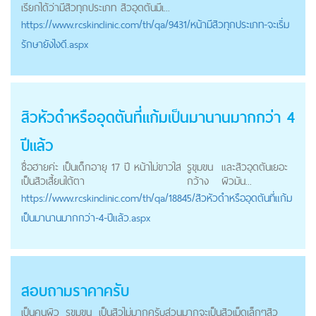
เรียกได้ว่ามีสิวทุกประเภท สิวอุดตันมีเ...
https://
www.rcskinclinic.com
/th/qa/9431/หน้ามีสิวทุกประเภท-จะเริ่ม
รักษายังไงดี.aspx
สิวหัวดำหรืออุดตันที่แก้มเป็นมานานมากกว่า 4
ปีแล้ว
ชื่อฮายค่ะ เป็นเด็กอายุ 17 ปี หน้าไม่ขาวใส
รูขุมขน
และสิวอุดตันเยอะ
เป็นสิวเสี้ยนใต้ตา
กว้าง
ผิวมัน...
https://
www.rcskinclinic.com
/th/qa/18845/สิวหัวดำหรืออุดตันที่แก้ม
เป็นมานานมากกว่า-4-ปีแล้ว.aspx
สอบถามราคาครับ
เป็นคนผิว
รูขุมขน
เป็นสิวไม่มากครับส่วนมากจะเป็นสิวเม็ดเล็กๆสิว