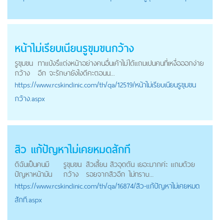
หน้าไม่เรียบเนียน
รูขุมขนกว้าง
รูขุมขน
ทาแป้งรึแต่งหน้าอย่างคนอื่นเค้าไม่ได้แถมเปนคนที่เหงื่อออกง่าย
กว้าง
อีก จะรักษายังไงดีคะตอนน...
https://
www.rcskinclinic.com
/th/qa/12519/หน้าไม่เรียบเนียนรูขุมขน
กว้าง.aspx
สิว แก้ปัญหาไม่เคยหมดสักที
ดิฉันเป็นคนมี
รูขุมขน
สิวเสี้ยน สิวอุดตัน เยอะมากค่ะ แถมด้วย
ปัญหาหน้ามัน
กว้าง
รอยจากสิวอีก ไม่ทราบ...
https://
www.rcskinclinic.com
/th/qa/16874/สิว-แก้ปัญหาไม่เคยหมด
สักที.aspx