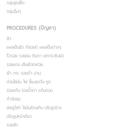
กลุ่มชุดเซ็ต
กลุ่มอื่นๆ
PROCEDURES (ปัญหา)
สิว
แผลเป็นสิว คีลอยด์ แผลเป็นต่างๆ
ริ้วรอย รอยย่น ตีนกา ยกกระชับผิว
รอยแดง เส้นเลือดฟอย
ฝ้า กระ รอยดำ ปาน
ต่อมไขมัน ไฝ ขี้แมลงวัน หูด
ร่องแก้ม ร่องน้ำตา แก้มตอบ
กำจัดขน
เชลลูไลท์ ไขมันส่วนเกิน ปรับรูปร่าง
ปรับรูปหน้าเรียว
รอยสัก