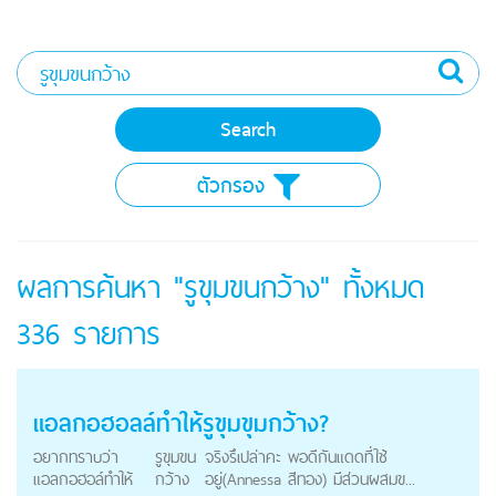
ตัวกรอง
ผลการค้นหา "รูขุมขนกว้าง" ทั้งหมด
336
รายการ
แอลกอฮอลล์ทำให้รูขุมขุมกว้าง?
อยากทราบว่า
รูขุมขน
จริงรึเปล่าคะ พอดีกันแดดที่ใช้
แอลกอฮอล์ทำให้
กว้าง
อยู่(Annessa สีทอง) มีส่วนผสมข...