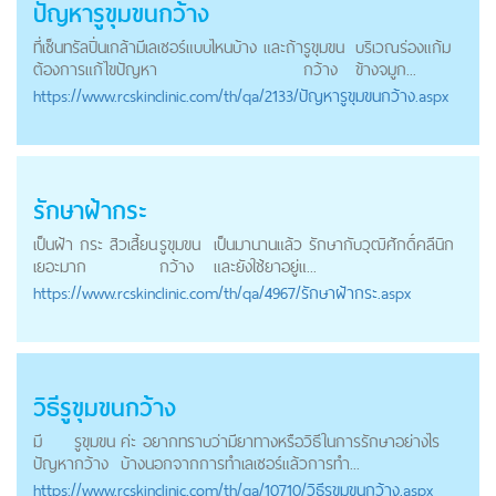
ปัญหา
รูขุมขนกว้าง
ที่เซ็นทรัลปิ่นเกล้ามีเลเซอร์แบบไหนบ้าง และถ้า
รูขุมขน
บริเวณร่องแก้ม
ต้องการแก้ไขปัญหา
กว้าง
ข้างจมูก...
https://
www.rcskinclinic.com
/th/qa/2133/ปัญหารูขุมขนกว้าง.aspx
รักษาฝ้ากระ
เป็นฝ้า กระ สิวเสี้ยน
รูขุมขน
เป็นมานานแล้ว รักษากับวุฒิศักดิ์คลีนิก
เยอะมาก
กว้าง
และยังใช้ยาอยู่แ...
https://
www.rcskinclinic.com
/th/qa/4967/รักษาฝ้ากระ.aspx
วิธี
รูขุมขนกว้าง
มี
รูขุมขน
ค่ะ อยากทราบว่ามียาทางหรือวิธีในการรักษาอย่างไร
ปัญหา
กว้าง
บ้างนอกจากการทำเลเซอร์แล้วการทำ...
https://
www.rcskinclinic.com
/th/qa/10710/วิธีรูขุมขนกว้าง.aspx