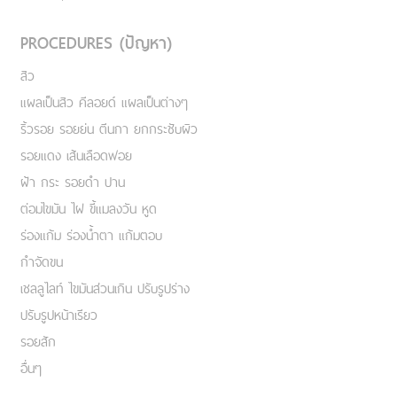
PROCEDURES (ปัญหา)
สิว
แผลเป็นสิว คีลอยด์ แผลเป็นต่างๆ
ริ้วรอย รอยย่น ตีนกา ยกกระชับผิว
รอยแดง เส้นเลือดฟอย
ฝ้า กระ รอยดำ ปาน
ต่อมไขมัน ไฝ ขี้แมลงวัน หูด
ร่องแก้ม ร่องน้ำตา แก้มตอบ
กำจัดขน
เชลลูไลท์ ไขมันส่วนเกิน ปรับรูปร่าง
ปรับรูปหน้าเรียว
รอยสัก
อื่นๆ