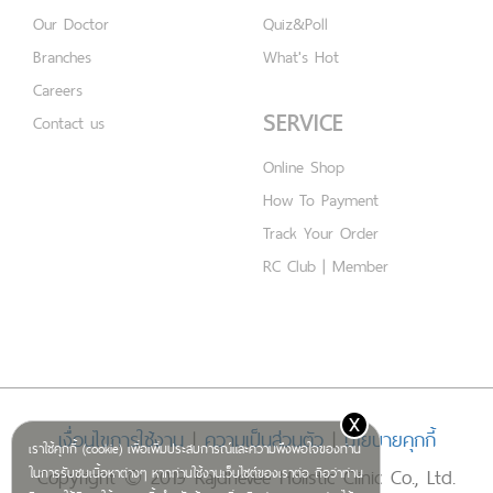
Our Doctor
Quiz&Poll
Branches
What's Hot
Careers
SERVICE
Contact us
Online Shop
How To Payment
Track Your Order
RC Club | Member
x
เงื่อนไขการใช้งาน
|
ความเป็นส่วนตัว
|
นโยบายคุกกี้
เราใช้คุกกี้ (cookie) เพื่อเพิ่มประสบการณ์และความพึงพอใจของท่าน
Copyright © 2019 Rajdhevee Holistic Clinic Co., Ltd.
ในการรับชมเนื้อหาต่างๆ หากท่านใช้งานเว็บไซต์ของเราต่อ ถือว่าท่าน