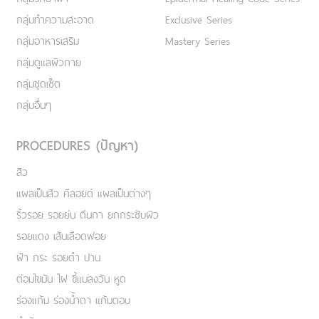
กลุ่มทำความสะอาด
Exclusive Series
กลุ่มอาหารเสริม
Mastery Series
กลุ่มดูแลผิวกาย
กลุ่มชุดเซ็ต
กลุ่มอื่นๆ
PROCEDURES (ปัญหา)
สิว
แผลเป็นสิว คีลอยด์ แผลเป็นต่างๆ
ริ้วรอย รอยย่น ตีนกา ยกกระชับผิว
รอยแดง เส้นเลือดฟอย
ฝ้า กระ รอยดำ ปาน
ต่อมไขมัน ไฝ ขี้แมลงวัน หูด
ร่องแก้ม ร่องน้ำตา แก้มตอบ