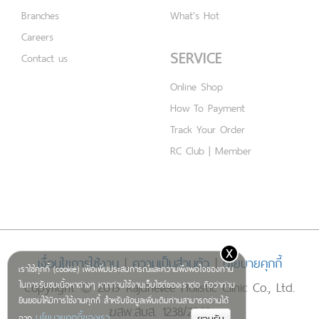
Branches
What's Hot
Careers
SERVICE
Contact us
Online Shop
How To Payment
Track Your Order
RC Club | Member
x
เงื่อนไขการใช้งาน
|
ความเป็นส่วนตัว
|
นโยบายคุกกี้
เราใช้คุกกี้ (cookie) เพื่อเพิ่มประสบการณ์และความพึงพอใจของท่าน
Copyright © 2019 Rajdhevee Holistic Clinic Co., Ltd.
ในการรับชมเนื้อหาต่างๆ หากท่านใช้งานเว็บไซต์ของเราต่อ ถือว่าท่าน
ยินยอมให้มีการใช้งานคุกกี้ สำหรับข้อมูลเพิ่มเติมท่านสามารถอ่านได้
ฆสพ.สบส. 1238/2562
นโยบายคุกกี้ของเรา
จาก