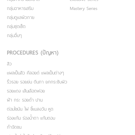
กลุ่มอาหารเสริม
Mastery Series
กลุ่มดูแลผิวกาย
กลุ่มชุดเซ็ต
กลุ่มอื่นๆ
PROCEDURES (ปัญหา)
สิว
แผลเป็นสิว คีลอยด์ แผลเป็นต่างๆ
ริ้วรอย รอยย่น ตีนกา ยกกระชับผิว
รอยแดง เส้นเลือดฟอย
ฝ้า กระ รอยดำ ปาน
ต่อมไขมัน ไฝ ขี้แมลงวัน หูด
ร่องแก้ม ร่องน้ำตา แก้มตอบ
กำจัดขน